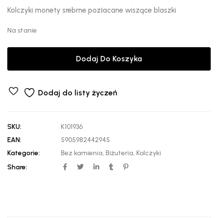
Kolczyki monety srebrne pozłacane wiszące blaszki
Na stanie
Dodaj Do Koszyka
Dodaj do listy życzeń
SKU:
K101936
EAN:
5905982442945
Kategorie:
Bez kamienia
,
Biżuteria
,
Kolczyki
Share: