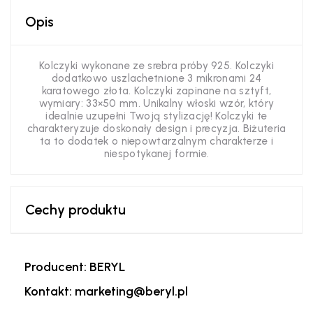
Opis
Kolczyki wykonane ze srebra próby 925. Kolczyki
dodatkowo uszlachetnione 3 mikronami 24
karatowego złota. Kolczyki zapinane na sztyft,
wymiary: 33×50 mm. Unikalny włoski wzór, który
idealnie uzupełni Twoją stylizację! Kolczyki te
charakteryzuje doskonały design i precyzja. Biżuteria
ta to dodatek o niepowtarzalnym charakterze i
niespotykanej formie.
Cechy produktu
Producent: BERYL
Kontakt: marketing@beryl.pl