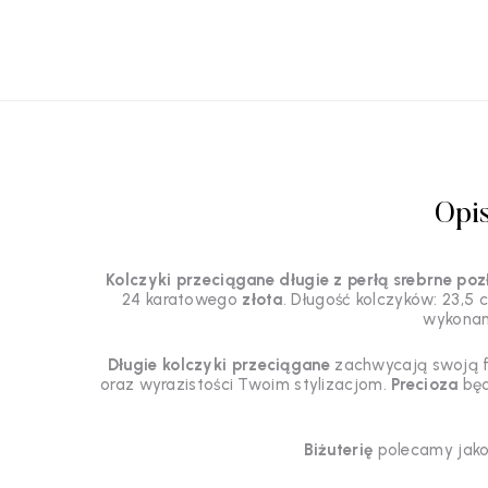
Opi
Kolczyki przeciągane długie z perłą srebrne po
24 karatowego
złota
. Długość kolczyków: 23,5
wykonana
Długie kolczyki przeciągane
zachwycają swoją f
oraz wyrazistości Twoim stylizacjom.
Precioza
będ
Biżuterię
polecamy jako 