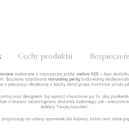
s
Cechy produktu
Bezpieczeń
złacane
wykonane z najwyższej próby
srebra 925
– bez dodatku 
 cm. Biżuteria ozdobiona
naturalną perłą
hodowlaną słodkowodną 
 z precyzją i dbałością o każdy detal przez mistrzów sztuki jubi
ormą oraz designem. Są wprost stworzone po to, aby podkreślić
zie stanowić niezastąpiony dodatek dziennego jak i wieczorow
kolekcji Twojej biżuterii.
propozycję na udany upominek dla kobiety, która ceni sobie pię