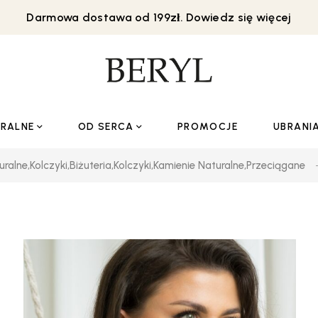
Darmowa dostawa od 199zł. Dowiedz się więcej
URALNE
OD SERCA
PROMOCJE
UBRANI
uralne
,
Kolczyki
,
Biżuteria
,
Kolczyki
,
Kamienie Naturalne
,
Przeciągane