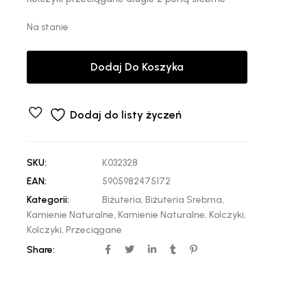
Na stanie
Dodaj Do Koszyka
Dodaj do listy życzeń
SKU:
K032328
EAN:
5905982475172
Kategorii:
Biżuteria
,
Biżuteria Srebrna
,
Kamienie Naturalne
,
Kamienie Naturalne
,
Kolczyki
,
Kolczyki
,
Przeciągane
Share: