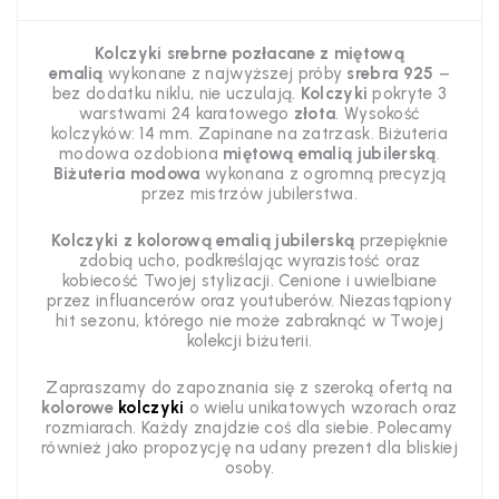
Kolczyki srebrne pozłacane z miętową
emalią
wykonane z najwyższej próby
srebra 925
–
bez dodatku niklu, nie uczulają.
Kolczyki
pokryte 3
warstwami 24 karatowego
złota
. Wysokość
kolczyków: 14 mm. Zapinane na zatrzask. Biżuteria
modowa ozdobiona
miętową emalią jubilerską
.
Biżuteria modowa
wykonana z ogromną precyzją
przez mistrzów jubilerstwa.
Kolczyki z kolorową emalią jubilerską
przepięknie
zdobią ucho, podkreślając wyrazistość oraz
kobiecość Twojej stylizacji. Cenione i uwielbiane
przez influancerów oraz youtuberów. Niezastąpiony
hit sezonu, którego nie może zabraknąć w Twojej
kolekcji biżuterii.
Zapraszamy do zapoznania się z szeroką ofertą na
kolorowe
kolczyki
o wielu unikatowych wzorach oraz
rozmiarach. Każdy znajdzie coś dla siebie. Polecamy
również jako propozycję na udany prezent dla bliskiej
osoby.