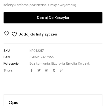
Kolczyki srebrne pozłacane z miętową emalią
Dodaj Do Koszyka
Dodaj do listy życzeń
SKU:
KP042217
EAN:
5905982467955
Kategorie:
Bez kamienia
,
Biżuteria
,
Emalia
,
Kolczyki
Share:
Opis