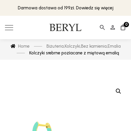
Darmowa dostawa od 199zł. Dowiedz się więcej
0
Home
Biżuteria
,
Kolczyki
,
Bez kamienia
,
Emalia
Kolczyki srebrne pozłacane z miętową emalią