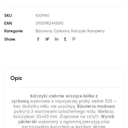
SKU:
K101940
EAN:
5905982443010
Kategorie:
Biżuteria
,
Cyrkonia
,
Kolczyki
,
Komplety
Share:
Opis
Kolczyki srebrne wiszące kółka z
cyrkonią
wykonane z najwyższej próby srebra 925 –
bez dodatku niklu, nie uczulają.
Biżuteria modowa
pokryta 3 warstwami szlachetnego rodu. Wielkość
Kolczyków: 35×45 mm.
Zapinane na sztyft.
Wyrób
jubilerski
wykonany z ogromną precyzją oraz
mistrzowskim kunsztem w każdym detale.