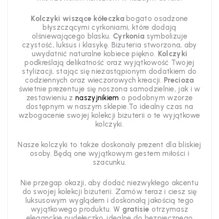
Kolczyki wiszące kółeczka
bogato osadzone
błyszczącymi cyrkoniami, które dodają
olśniewającego blasku.
Cyrkonia
symbolizuje
czystość, luksus i klasykę. Biżuteria stworzona, aby
uwydatnić naturalne kobiece piękno.
Kolczyki
podkreślają delikatność oraz wyjątkowość Twojej
stylizacji, stając
się niezastąpionym dodatkiem do
codziennych oraz wieczorowych kreacji
.
Precioza
świetnie prezentuje się noszona samodzielnie, jak i w
zestawieniu z
naszyjnikiem
o podobnym wzorze
dostępnym w naszym sklepie.To idealny czas na
wzbogacenie swojej kolekcji biżuterii o te wyjątkowe
kolczyki.
Nasze kolczyki to także doskonały prezent dla bliskiej
osoby. Będą one wyjątkowym gestem miłości i
szacunku.
Nie przegap okazji, aby dodać niezwykłego akcentu
do swojej kolekcji biżuterii. Zamów teraz i ciesz się
luksusowym wyglądem i doskonałą jakością tego
wyjątkowego produktu. W
gratisie
otrzymasz
eleganckie pudełeczko, idealne do bezpiecznego