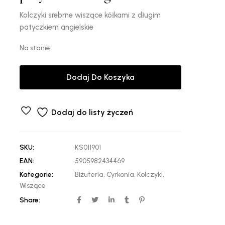
Kolczyki srebrne wiszące kółkami z długim
patyczkiem angielskie
Na stanie
Dodaj Do Koszyka
Dodaj do listy życzeń
SKU:
KS011901
EAN:
5905982434469
Kategorie:
Biżuteria
,
Cyrkonia
,
Kolczyki
,
Wiszące
Share: