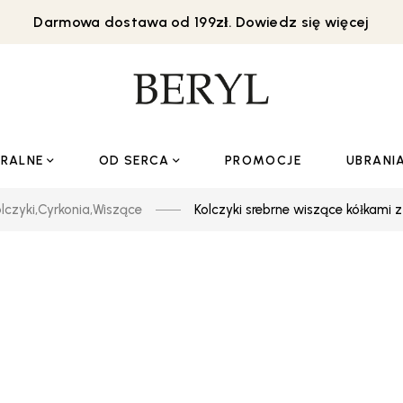
Darmowa dostawa od 199zł. Dowiedz się więcej
URALNE
OD SERCA
PROMOCJE
UBRANI
lczyki
,
Cyrkonia
,
Wiszące
Kolczyki srebrne wiszące kółkami 