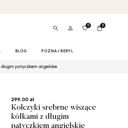
0
0
A
BLOG
POZNAJ BERYL
z długim patyczkiem angielskie
299,00
zł
Kolczyki srebrne wiszące
kółkami z długim
patyczkiem angielskie