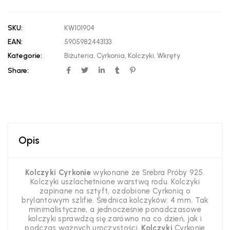
SKU:
KW101904
EAN:
5905982443133
Kategorie:
Biżuteria
,
Cyrkonia
,
Kolczyki
,
Wkręty
Share:
Opis
Kolczyki Cyrkonie
wykonane ze Srebra Próby 925.
Kolczyki uszlachetnione warstwą rodu. Kolczyki
zapinane na sztyft, ozdobione Cyrkonią o
brylantowym szlifie. Średnica kolczyków: 4 mm. Tak
minimalistyczne, a jednocześnie ponadczasowe
kolczyki sprawdzą się zarówno na co dzień, jak i
podczas ważnych uroczystości.
Kolczyki
Cyrkonie