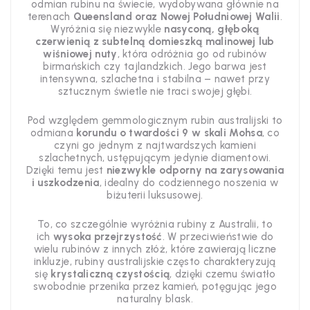
odmian rubinu na świecie, wydobywana głównie na
terenach
Queensland oraz Nowej Południowej Walii
.
Wyróżnia się niezwykle
nasyconą, głęboką
czerwienią z subtelną domieszką malinowej lub
wiśniowej nuty
, która odróżnia go od rubinów
birmańskich czy tajlandzkich. Jego barwa jest
intensywna, szlachetna i stabilna – nawet przy
sztucznym świetle nie traci swojej głębi.
Pod względem gemmologicznym rubin australijski to
odmiana
korundu o twardości 9 w skali Mohsa
, co
czyni go jednym z najtwardszych kamieni
szlachetnych, ustępującym jedynie diamentowi.
Dzięki temu jest
niezwykle odporny na zarysowania
i uszkodzenia
, idealny do codziennego noszenia w
biżuterii luksusowej.
To, co szczególnie wyróżnia rubiny z Australii, to
ich
wysoka przejrzystość
. W przeciwieństwie do
wielu rubinów z innych złóż, które zawierają liczne
inkluzje, rubiny australijskie często charakteryzują
się
krystaliczną czystością
, dzięki czemu światło
swobodnie przenika przez kamień, potęgując jego
naturalny blask.