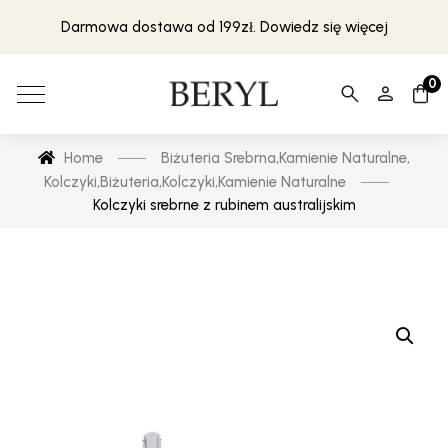
Darmowa dostawa od 199zł. Dowiedz się więcej
0
Home
Biżuteria Srebrna
,
Kamienie Naturalne
,
Kolczyki
,
Biżuteria
,
Kolczyki
,
Kamienie Naturalne
Kolczyki srebrne z rubinem australijskim