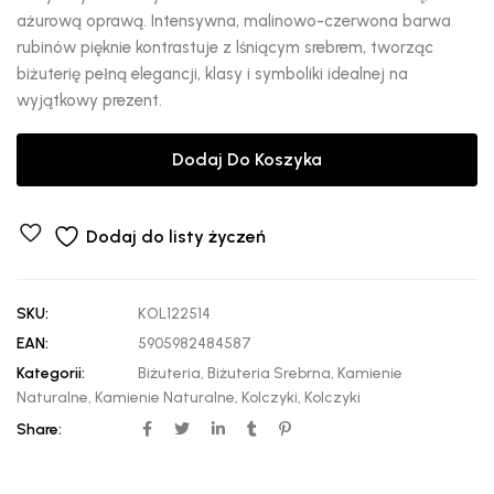
ażurową oprawą. Intensywna, malinowo-czerwona barwa
rubinów pięknie kontrastuje z lśniącym srebrem, tworząc
biżuterię pełną elegancji, klasy i symboliki idealnej na
wyjątkowy prezent.
Dodaj Do Koszyka
Dodaj do listy życzeń
SKU:
KOL122514
EAN:
5905982484587
Kategorii:
Biżuteria
,
Biżuteria Srebrna
,
Kamienie
Naturalne
,
Kamienie Naturalne
,
Kolczyki
,
Kolczyki
Share: