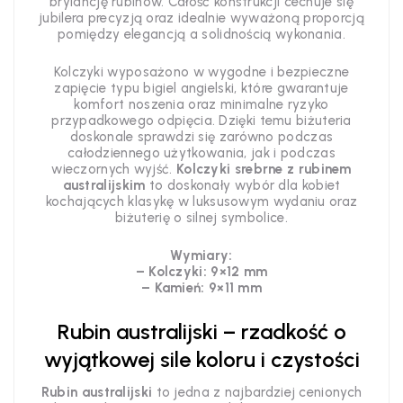
brylancję rubinów. Całość konstrukcji cechuje się
jubilera precyzją oraz idealnie wyważoną proporcją
pomiędzy elegancją a solidnością wykonania.
Kolczyki wyposażono w wygodne i bezpieczne
zapięcie typu bigiel angielski, które gwarantuje
komfort noszenia oraz minimalne ryzyko
przypadkowego odpięcia. Dzięki temu biżuteria
doskonale sprawdzi się zarówno podczas
całodziennego użytkowania, jak i podczas
wieczornych wyjść.
Kolczyki srebrne z rubinem
australijskim
to doskonały wybór dla kobiet
kochających klasykę w luksusowym wydaniu oraz
biżuterię o silnej symbolice.
Wymiary:
– Kolczyki: 9×12 mm
– Kamień: 9×11 mm
Rubin australijski – rzadkość o
wyjątkowej sile koloru i czystości
Rubin australijski
to jedna z najbardziej cenionych