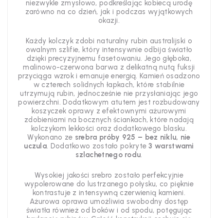
niezwykle zmysłowo, podkreślając kobiecą urodę
zarówno na co dzień, jak i podczas wyjątkowych
okazji.
Każdy kolczyk zdobi naturalny rubin australijski o
owalnym szlifie, który intensywnie odbija światło
dzięki precyzyjnemu fasetowaniu. Jego głęboka,
malinowo-czerwona barwa z delikatną nutą fuksji
przyciąga wzrok i emanuje energią. Kamień osadzono
w czterech solidnych łapkach, które stabilnie
utrzymują rubin, jednocześnie nie przysłaniając jego
powierzchni. Dodatkowym atutem jest rozbudowany
koszyczek oprawy z efektownymi ażurowymi
zdobieniami na bocznych ściankach, które nadają
kolczykom lekkości oraz dodatkowego blasku.
Wykonano ze
srebra próby 925 – bez niklu, nie
uczula
. Dodatkowo zostało pokryte
3 warstwami
szlachetnego rodu
.
Wysokiej jakości srebro zostało perfekcyjnie
wypolerowane do lustrzanego połysku, co pięknie
kontrastuje z intensywną czerwienią kamieni.
Ażurowa oprawa umożliwia swobodny dostęp
światła również od boków i od spodu, potęgując