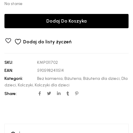
Na stanie
Dodaj Do Koszyka
Dodaj do listy życzeń
SKU:
KMP011702
EAN:
5905982411514
Kategorii:
Bez kamienia
,
Biżuteria
,
Biżuteria dla dzieci
,
Dla
dzieci
,
Kolczyki
,
Kolczyki dla dzieci
Share: