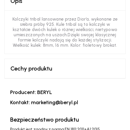
Opis
Kolczyki tribal lansowane przez Dior’a, wykonane ze
srebra próby 925. Kule tribal są to kolczyki w
kształcie dwóch kulek o różnej wielkości, nietypowo
umieszczonych na uszach.Dzięki swojej klasycznej
formie kolczyki nadają się do każdej stylizacji.
Wielkość kulek: 8mm, 16 mm. Kolor: fioletowy brokat.
Cechy produktu
Producent: BERYL
Kontakt: marketing@beryl.pl
Bezpieczeństwo produktu
Produkt jest zgodny z normą EN 1811:2011+A1:2015