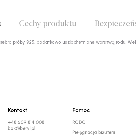
s
Cechy produktu
Bezpieczeń
e srebra próby 925, dodatkowo uszlachetnione warstwą rodu. Wie
Kontakt
Pomoc
+48 609 814 008
RODO
bok@beryl.pl
Pielęgnacja biżuterii