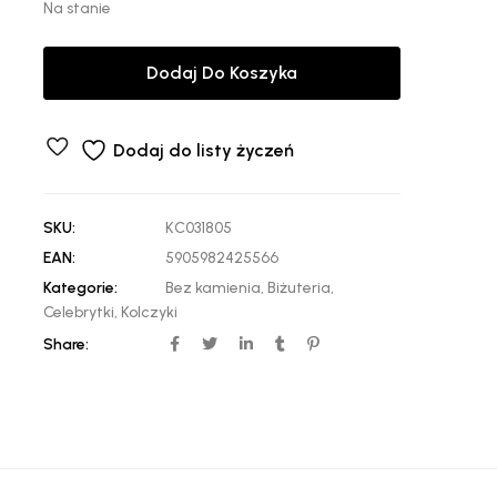
Na stanie
Dodaj Do Koszyka
Dodaj do listy życzeń
SKU:
KC031805
EAN:
5905982425566
Kategorie:
Bez kamienia
,
Biżuteria
,
Celebrytki
,
Kolczyki
Share: