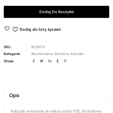
Dodaj Do Koszyka
Dodaj do listy życzeń
SKU:
KE081711
Kategorie:
Bez kamienia
,
Biżuteria
,
Kolczyki
Share:
Opis
Kolczyki wykonane ze srebra próby 925, dodatkowo