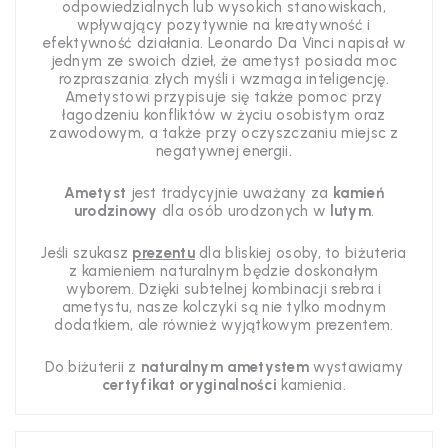
odpowiedzialnych lub wysokich stanowiskach,
wpływający pozytywnie na kreatywność i
efektywność działania. Leonardo Da Vinci napisał w
jednym ze swoich dzieł, że ametyst posiada moc
rozpraszania złych myśli i wzmaga inteligencję.
Ametystowi przypisuje się także pomoc przy
łagodzeniu konfliktów w życiu osobistym oraz
zawodowym, a także przy oczyszczaniu miejsc z
negatywnej energii.
Ametyst
jest tradycyjnie uważany za
kamień
urodzinowy
dla osób urodzonych w
lutym
.
Jeśli szukasz
prezentu
dla bliskiej osoby, to biżuteria
z kamieniem naturalnym będzie doskonałym
wyborem. Dzięki subtelnej kombinacji srebra i
ametystu, nasze kolczyki są nie tylko modnym
dodatkiem, ale również wyjątkowym prezentem.
Do biżuterii z
naturalnym ametystem
wystawiamy
certyfikat oryginalności
kamienia.