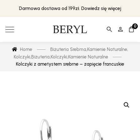
Darmowa dostawa od 199zł. Dowiedz się więcej
0
Home
Biżuteria Srebrna
,
Kamienie Naturalne
,
Kolczyki
,
Biżuteria
,
Kolczyki
,
Kamienie Naturalne
Kolczyki z ametystem srebrne – zapięcie francuskie