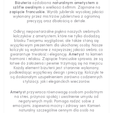
Biżuteria
ozdobiona
naturalnym ametystem o
szlifie owalnym
o wielkości 6x8mm. Zapinane na
zapięcie francuskie.
Wyrób jubilerski wysokiej jakości
wykonany przez mistrzów jubilerstwa z ogromną
precyzją oraz dbałością o detale.
Odkryj niepowtarzalne piękno naszych srebrnych
kolczyków z ametystem, które nie tylko dodadzą
blasku Twojemu wyglądowi, ale także staną się
wyjątkowym prezentem dla ukochanej osoby. Nasze
kolczyki są wykonane z najwyższej jakości srebra, co
gwarantuje trwałość i elegancję.
Ametyst
to kamień
harmonii i relaksu.
Zapięcie francuskie sprawia, że są
łatwe do założenia i pewnie trzymają się na miejscu.
Każdy element biżuterii jest starannie wykonany,
podkreślając wyjątkowy design i precyzję. Kolczyki te
są doskonałym uzupełnieniem zarówno codziennych
stylizacji, jak i eleganckich wieczorów.
Ametyst
przywraca równowagę osobom podatnym
na stres, przynosi spokój i uwolnienie umysłu od
negatywnych myśli. Pomaga radzić sobie z
emocjami, zapewnia mocny i zdrowy sen. Kamień
naturalny szczególnie cennym dla osób na