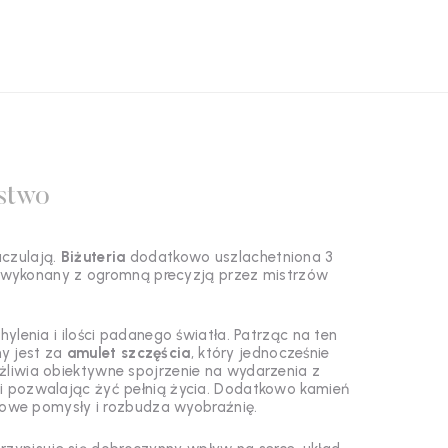
stwo
uczulają.
Biżuteria
dodatkowo uszlachetniona 3
wykonany z ogromną precyzją
przez mistrzów
ylenia i ilości padanego światła.
Patrząc na ten
y jest za
amulet szczęścia
, który jednocześnie
iwia obiektywne spojrzenie na wydarzenia z
zji pozwalając żyć pełnią życia. Dodatkowo kamień
nowe pomysły i rozbudza wyobraźnię.