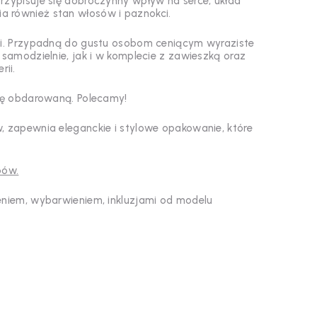
rzypisuje się dobroczynny wpływ na serce, układ
 również stan włosów i paznokci.
cji. Przypadną do gustu osobom ceniącym wyraziste
samodzielnie, jak i w komplecie z zawieszką oraz
rii.
bę obdarowaną. Polecamy!
w, zapewnia eleganckie i stylowe opakowanie, które
pów.
cieniem, wybarwieniem, inkluzjami od modelu