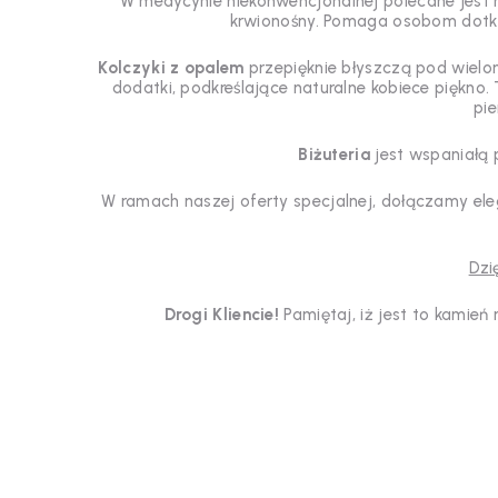
W medycynie niekonwencjonalnej polecane jest nos
krwionośny. Pomaga osobom dotkn
Kolczyki z opalem
przepięknie błyszczą pod wielo
dodatki, podkreślające naturalne kobiece piękno.
pie
Biżuteria
jest wspaniałą
W ramach naszej oferty specjalnej, dołączamy el
Dzi
Drogi Kliencie!
Pamiętaj, iż jest to kamień