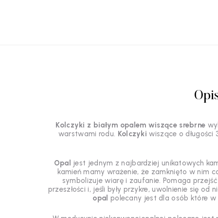
Opi
Kolczyki z białym opalem wiszące srebrne
wyk
warstwami rodu.
Kolczyki
wiszące o długośc
Opal
jest jednym z najbardziej unikatowych kam
kamień mamy wrażenie, że zamknięto w nim cał
symbolizuje wiarę i zaufanie.
Pomaga przejść 
przeszłości i, jeśli były przykre, uwolnienie si
opal
polecany jest dla osób które w