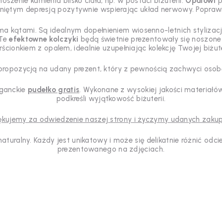
zenie kamienia blisko ciała, np. w postaci biżuterii.
Opalowi
p
iętym depresją pozytywnie wspierając układ nerwowy. Poprawia
ma kątami. Są idealnym dopełnieniem wiosenno-letnich styliza
 Te
efektowne kolczyki
będą świetnie prezentowały się noszone 
rścionkiem z opalem, idealnie uzupełniając kolekcję Twojej biżute
 propozycją na udany prezent, który z pewnością zachwyci oso
eganckie
pudełko gratis
. Wykonane z wysokiej jakości materiałó
podkreśli wyjątkowość biżuterii.
ękujemy za odwiedzenie naszej strony i życzymy udanych zaku
 naturalny. Każdy jest unikatowy i może się delikatnie różnić od
prezentowanego na zdjęciach.