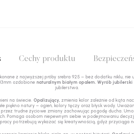
s
Cechy produktu
Bezpieczeń
onane z najwyższej próby srebra 925 – bez dodatku niklu, nie 
i 33mm ozdobione
naturalnym białym opalem.
Wyrób jubilerski
jubilerstwa
.
ieni na świecie.
Opalizujący,
zmienia kolor zależnie od kąta nach
e piękno natury – ogień, kolory tęczy oraz błysk wody.
Uważan
przez trudne życiowe zmiany zachowując pogodę ducha. Umożl
ę od nich. Pomaga osobom niepewnym siebie w podejmowaniu decy
 pracy potrzebują wykazać się kreatywnością, gdyż przyciąga 