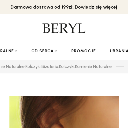
Darmowa dostawa od 199zł. Dowiedz się więcej
URALNE
OD SERCA
PROMOCJE
UBRANI
nie Naturalne
,
Kolczyki
,
Biżuteria
,
Kolczyki
,
Kamienie Naturalne