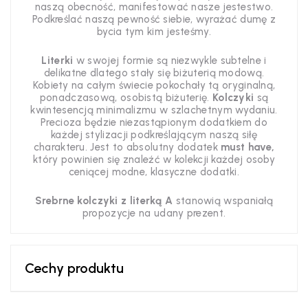
naszą obecność, manifestować nasze jestestwo.
Podkreślać naszą pewność siebie, wyrażać dumę z
bycia tym kim jesteśmy.
Literki
w swojej formie są niezwykle subtelne i
delikatne dlatego stały się biżuterią modową.
Kobiety na całym świecie pokochały tą oryginalną,
ponadczasową, osobistą biżuterię.
Kolczyki
są
kwintesencją minimalizmu w szlachetnym wydaniu.
Precioza będzie niezastąpionym dodatkiem do
każdej stylizacji podkreślającym naszą siłę
charakteru. Jest to absolutny dodatek
must have,
który powinien się znaleźć w kolekcji każdej osoby
ceniącej modne, klasyczne dodatki.
Srebrne kolczyki z literką A
stanowią wspaniałą
propozycje na udany prezent.
Cechy produktu