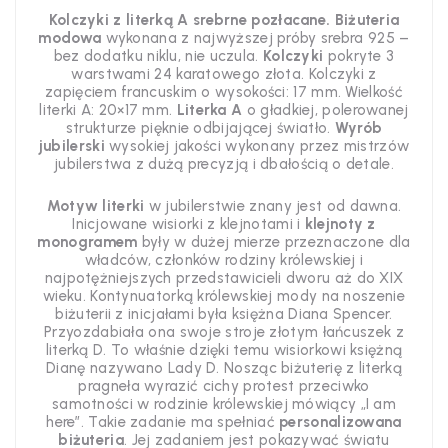
Kolczyki z literką A srebrne pozłacane.
Biżuteria
modowa
wykonana z najwyższej próby srebra 925 –
bez dodatku niklu, nie uczula.
Kolczyki
pokryte 3
warstwami 24 karatowego złota. Kolczyki z
zapięciem francuskim o wysokości: 17 mm. Wielkość
literki A: 20×17 mm.
Literka A
o gładkiej, polerowanej
strukturze pięknie odbijającej światło.
Wyrób
jubilerski
wysokiej jakości wykonany przez mistrzów
jubilerstwa z dużą precyzją i dbałością o detale.
Motyw literki
w jubilerstwie znany jest od dawna.
Inicjowane wisiorki z klejnotami i
klejnoty z
monogramem
były w dużej mierze przeznaczone dla
władców, członków rodziny królewskiej i
najpotężniejszych przedstawicieli dworu aż do XIX
wieku. Kontynuatorką królewskiej mody na noszenie
biżuterii z inicjałami była księżna Diana Spencer.
Przyozdabiała ona swoje stroje złotym łańcuszek z
literką D. To właśnie dzięki temu wisiorkowi księżną
Dianę nazywano Lady D. Nosząc biżuterię z literką
pragneła wyrazić cichy protest przeciwko
samotności w rodzinie królewskiej mówiący „I am
here”. Takie zadanie ma spełniać
personalizowana
biżuteria
. Jej zadaniem jest pokazywać światu