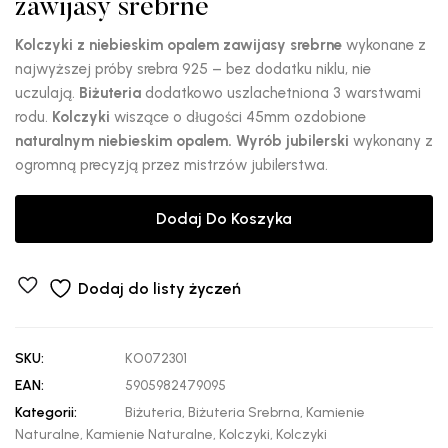
zawijasy srebrne
Kolczyki z niebieskim opalem zawijasy srebrne
wykonane z
najwyższej próby srebra 925 – bez dodatku niklu, nie
uczulają.
Biżuteria
dodatkowo uszlachetniona 3 warstwami
rodu.
Kolczyki
wiszące o długości 45mm ozdobione
naturalnym niebieskim opalem.
Wyrób jubilerski
wykonany z
ogromną precyzją przez mistrzów jubilerstwa.
Dodaj Do Koszyka
Dodaj do listy życzeń
SKU:
KO072301
EAN:
5905982479095
Kategorii:
Biżuteria
,
Biżuteria Srebrna
,
Kamienie
Naturalne
,
Kamienie Naturalne
,
Kolczyki
,
Kolczyki