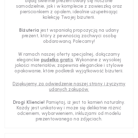
będą świetnie prezentowały się noszone
samodzielnie, jak i w komplecie z zawieszką oraz
pierścionkiem z opalem, idealnie uzupełniając
kolekcję Twojej biżuterii.
Biżuteria
jest wspaniałą propozycją na udany
prezent, który z pewnością zachwyci osobę
obdarowaną. Polecamy!
W ramach naszej oferty specjalnej, dołączamy
eleganckie
pudełko gratis
. Wykonane z wysokiej
jakości materiałów, zapewnia eleganckie i stylowe
opakowanie, które podkreśli wyjątkowość biżuterii.
Dziękujemy za odwiedzenie naszej strony i życzymy
udanych zakupów.
Drogi Kliencie!
Pamiętaj, iż jest to kamień naturalny.
Każdy jest unikatowy i może się delikatnie różnić
odcieniem, wybarwieniem, inkluzjami od modelu
prezentowanego na zdjęciach.