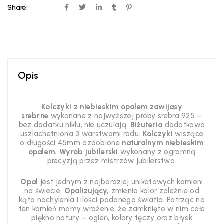
Share:
Opis
Kolczyki z niebieskim opalem zawijasy
srebrne
wykonane z najwyższej próby srebra 925 –
bez dodatku niklu, nie uczulają.
Biżuteria
dodatkowo
uszlachetniona 3 warstwami rodu.
Kolczyki
wiszące
o długości 45mm ozdobione
naturalnym niebieskim
opalem.
Wyrób jubilerski
wykonany z ogromną
precyzją
przez mistrzów jubilerstwa
.
Opal
jest jednym z najbardziej unikatowych kamieni
na świecie.
Opalizujący,
zmienia kolor zależnie od
kąta nachylenia i ilości padanego światła.
Patrząc na
ten kamień mamy wrażenie, że zamknięto w nim całe
piękno natury – ogień, kolory tęczy oraz błysk