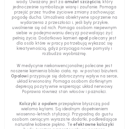
wody.
Uważany jest za
amulet szczęścia
, który
jednocześnie symbolizuje wiarę i zaufanie.
Pomaga
przejść przez trudne życiowe zmiany zachowując
pogodę ducha. Umożliwia obiektywne spojrzenie na
wydarzenia z przeszłości i, jeśli były przykre,
uwolnienie się od nich. Pomaga osobom niepewnym
siebie w podejmowaniu decyzji pozwalając żyć
pełnią życia. Dodatkowo kamień
opal
polecany jest
dla osób które w pracy potrzebują wykazać się
kreatywnością, gdyż przyciąga nowe pomysły i
rozbudza wyobraźnię.
W medycynie niekonwencjonalnej polecane jest
noszenie kamienia blisko ciała, np. w postaci biżuterii.
Opalowi
przypisuje się dobroczynny wpływ na serce,
układ krwionośny. Pomaga osobom dotkniętym
depresją pozytywnie wspierając układ nerwowy.
Poprawia również stan włosów i paznokci.
Kolczyki z opalem
przepięknie błyszczą pod
wieloma kątami. Są idealnym dopełnieniem
wiosenno-letnich stylizacji. Przypadną do gustu
osobom ceniącym wyraziste dodatki, podkreślające
naturalne kobiece piękno. Te
efektowne kolczyki