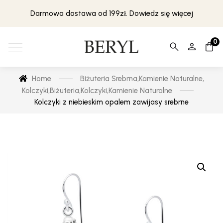
Darmowa dostawa od 199zł. Dowiedz się więcej
0
Home
Biżuteria Srebrna
,
Kamienie Naturalne
,
Kolczyki
,
Biżuteria
,
Kolczyki
,
Kamienie Naturalne
Kolczyki z niebieskim opalem zawijasy srebrne