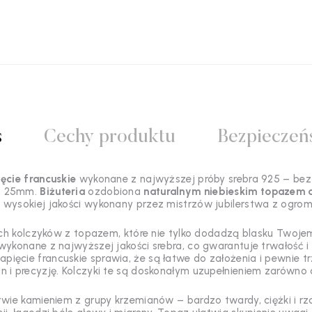
s
Cechy produktu
Bezpieczeń
ięcie francuskie
wykonane z najwyższej próby srebra 925 – bez n
: 25mm.
Biżuteria
ozdobiona
naturalnym niebieskim topazem o
i wysokiej jakości wykonany przez mistrzów jubilerstwa z ogrom
ch kolczyków z topazem, które nie tylko dodadzą blasku Twoj
wykonane z najwyższej jakości srebra, co gwarantuje trwałość i
Zapięcie francuskie sprawia, że są łatwe do założenia i pewnie tr
 i precyzję. Kolczyki te są doskonałym uzupełnieniem zarówno co
twie kamieniem z grupy krzemianów – bardzo twardy, ciężki i r