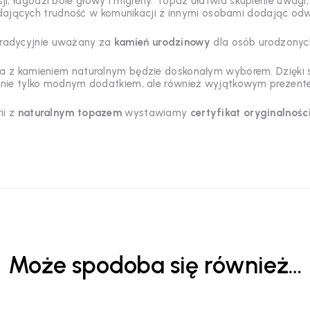
i, łagodzi bóle głowy i migreny. Topaz ułatwia skupienie uwag
dających trudność w komunikacji z innymi osobami dodając odwa
tradycyjnie uważany za
kamień urodzinowy
dla osób urodzony
eria z kamieniem naturalnym będzie doskonałym wyborem. Dzięki s
 nie tylko modnym dodatkiem, ale również wyjątkowym prezent
ii z
naturalnym topazem
wystawiamy
certyfikat oryginalnośc
Może spodoba się również…