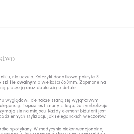
stwo
iklu, nie uczula. Kolczyki dodatkowo pokryte 3
 szlifie owalnym
o wielkości 6x8mm. Zapinane na
ną precyzją oraz dbałością o detale.
emu wyglądowi, ale także staną się wyjątkowym
 elegancję.
Topaz
jest znany z tego, że symbolizuje
zymają się na miejscu. Każdy element biżuterii jest
dziennych stylizacji, jak i eleganckich wieczorów.
zadko spotykany. W medycynie niekonwencjonalnej