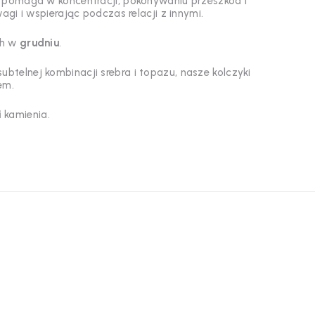
i, pomaga w koncentracji, pokonywaniu przeszkód i
gi i wspierając podczas relacji z innymi.
ch w
grudniu
.
ubtelnej kombinacji srebra i topazu, nasze kolczyki
em.
i
kamienia.