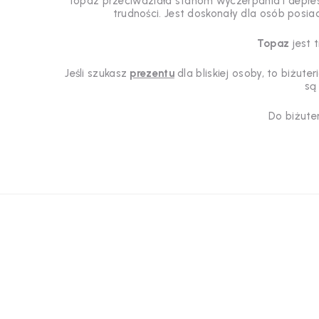
topaz przeciwdziała stanom wyczerpania i depresj
trudności. Jest doskonały dla osób posia
Topaz
jest 
Jeśli szukasz
prezentu
dla bliskiej osoby, to biżut
są
Do biżuter