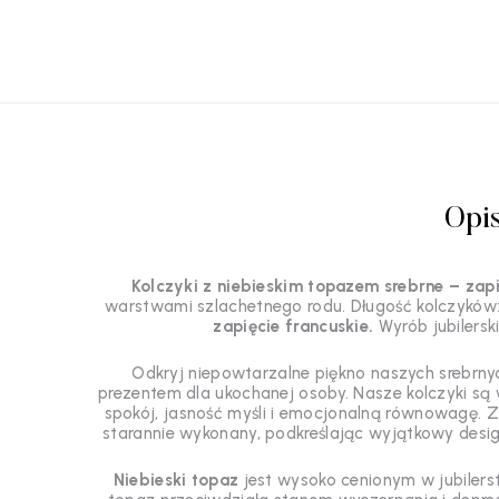
Opi
Kolczyki z niebieskim topazem srebrne – zap
warstwami szlachetnego rodu. Długość kolczyków
zapięcie francuskie.
Wyrób jubilersk
Odkryj niepowtarzalne piękno naszych srebrny
prezentem dla ukochanej osoby. Nasze kolczyki są 
spokój, jasność myśli i emocjonalną równowagę
. 
starannie wykonany, podkreślając wyjątkowy design
Niebieski topaz
jest wysoko cenionym w jubilers