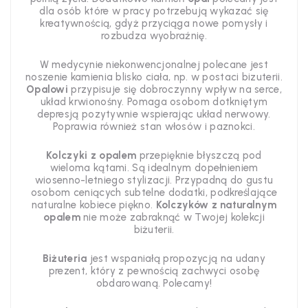
dla osób które w pracy potrzebują wykazać się
kreatywnością, gdyż przyciąga nowe pomysły i
rozbudza wyobraźnię.
W medycynie niekonwencjonalnej polecane jest
noszenie kamienia blisko ciała, np. w postaci bizuterii.
Opalowi
przypisuje się dobroczynny wpływ na serce,
układ krwionośny. Pomaga osobom dotkniętym
depresją pozytywnie wspierając układ nerwowy.
Poprawia również stan włosów i paznokci.
Kolczyki z opalem
przepięknie błyszczą pod
wieloma kątami. Są idealnym dopełnieniem
wiosenno-letniego stylizacji. Przypadną do gustu
osobom ceniących subtelne dodatki, podkreślające
naturalne kobiece piękno.
Kolczyków z naturalnym
opalem
nie może zabraknąć w Twojej kolekcji
biżuterii.
Biżuteria
jest wspaniałą propozycją na udany
prezent, który z pewnością zachwyci osobę
obdarowaną. Polecamy!