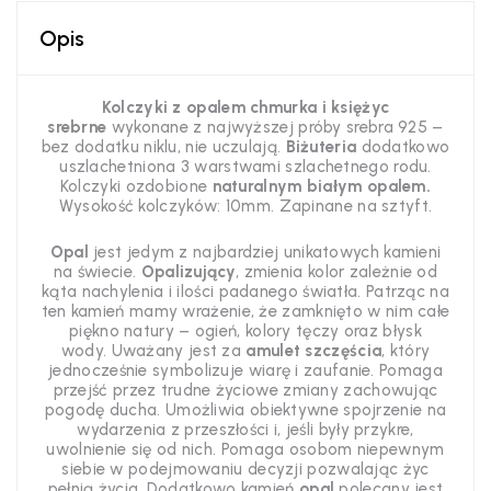
Opis
Kolczyki z opalem chmurka i księżyc
srebrne
wykonane z najwyższej próby srebra 925 –
bez dodatku niklu, nie uczulają.
Biżuteria
dodatkowo
uszlachetniona 3 warstwami szlachetnego rodu.
Kolczyki ozdobione
naturalnym białym opalem.
Wysokość kolczyków: 10mm. Zapinane na sztyft.
Opal
jest jedym z najbardziej unikatowych kamieni
na świecie.
O
palizujący
, zmienia kolor zależnie od
kąta nachylenia i ilości padanego światła.
Patrząc na
ten kamień mamy wrażenie, że zamknięto w nim całe
piękno natury – ogień, kolory tęczy oraz błysk
wody.
Uważany jest za
amulet szczęścia
, który
jednocześnie symbolizuje wiarę i zaufanie.
Pomaga
przejść przez trudne życiowe zmiany zachowując
pogodę ducha. Umożliwia obiektywne spojrzenie na
wydarzenia z przeszłości i, jeśli były przykre,
uwolnienie się od nich. Pomaga osobom niepewnym
siebie w podejmowaniu decyzji pozwalając życ
pełnią życia. Dodatkowo kamień
opal
polecany jest