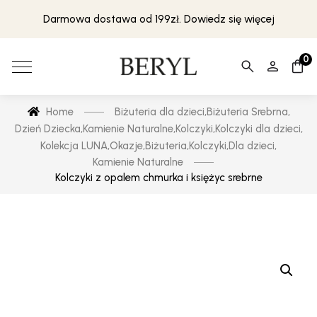
Darmowa dostawa od 199zł. Dowiedz się więcej
0
Home
Biżuteria dla dzieci
,
Biżuteria Srebrna
,
Dzień Dziecka
,
Kamienie Naturalne
,
Kolczyki
,
Kolczyki dla dzieci
,
Kolekcja LUNA
,
Okazje
,
Biżuteria
,
Kolczyki
,
Dla dzieci
,
Kamienie Naturalne
Kolczyki z opalem chmurka i księżyc srebrne