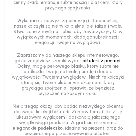
cenny skarb, emanuje subtelnością i blaskiem, który
przyciąga spojrzenia.
Wykonane z najwyższą precyzją i starannością,
nasze kolczyki są nie tylko piękne, ale także trwałe.
Stworzone z myślą o Tobie, aby towarzyszyły Ci w
wyjątkowych momentach, dodając subtelności i
elegancji Twojemu wyglądowi.
Zapraszamy do naszego sklepu internetowego,
gdzie znajdziesz szeroki wybór
biżuterii z perłami
.
Odkryj magię perłowego blasku, który subtelnie
podkreśla Twoją naturalną urodę i dodaje
wyjątkowości Twojemu wyglądowi. Niech te kolczyki
staną się Twoim ulubionym akcentem, który
przyciąga spojrzenia i sprawia, że będziesz
błyszczeć na każdym kroku.
Nie przegap okazji, aby dodać niezwykłego akcentu
do swojej kolekcji biżuterii. Zamów teraz i ciesz się
luksusowym wyglądem i doskonałą jakością tego
wyjątkowego produktu. W
gratisie
otrzymasz
eleganckie pudełeczko
, idealne na prezent, oraz do
bezpiecznego przechowywania biżuterii.