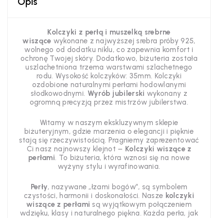
Opis
Kolczyki z perłą i muszelką srebrne
wiszące
wykonane z najwyższej srebra próby 925,
wolnego od dodatku niklu, co zapewnia komfort i
ochronę Twojej skóry. Dodatkowo, biżuteria została
uszlachetniona trzema warstwami szlachetnego
rodu. Wysokość kolczyków: 35mm. Kolczyki
ozdobione naturalnymi perłami hodowlanymi
słodkowodnymi.
Wyrób jubilerski
wykonany z
ogromną precyzją przez mistrzów jubilerstwa.
Witamy w naszym ekskluzywnym sklepie
biżuteryjnym, gdzie marzenia o elegancji i pięknie
stają się rzeczywistością. Pragniemy zaprezentować
Ci nasz najnowszy klejnot –
Kolczyki wiszące z
perłami
. To biżuteria, która wznosi się na nowe
wyżyny stylu i wyrafinowania.
Perły
, nazywane „łzami bogów”, są symbolem
czystości, harmonii i doskonałości. Nasze
kolczyki
wiszące z perłami
są wyjątkowym połączeniem
wdzięku, klasy i naturalnego piękna. Każda perła, jak