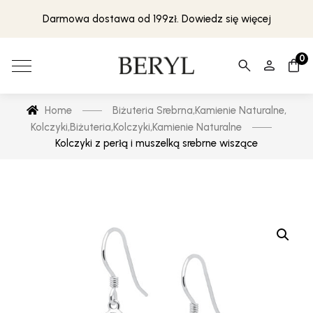
Darmowa dostawa od 199zł. Dowiedz się więcej
0
Home
Biżuteria Srebrna
,
Kamienie Naturalne
,
Kolczyki
,
Biżuteria
,
Kolczyki
,
Kamienie Naturalne
Kolczyki z perłą i muszelką srebrne wiszące