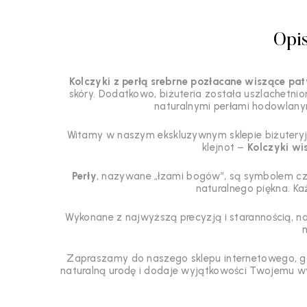
Opi
Kolczyki z perłą srebrne pozłacane wiszące pa
skóry. Dodatkowo, biżuteria została uszlachetn
naturalnymi perłami hodowlan
Witamy w naszym ekskluzywnym sklepie biżuteryjn
klejnot –
Kolczyki wi
Perły
, nazywane „łzami bogów”, są symbolem czy
naturalnego piękna. Każ
Wykonane z najwyższą precyzją i starannością, na
Zapraszamy do naszego sklepu internetowego, gd
naturalną urodę i dodaje wyjątkowości Twojemu wyg