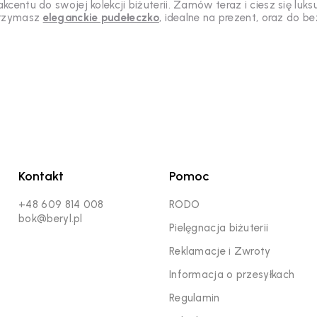
kcentu do swojej kolekcji biżuterii. Zamów teraz i ciesz się l
rzymasz
eleganckie pudełeczko
, idealne na prezent, oraz do 
Kontakt
Pomoc
+48 609 814 008
RODO
bok@beryl.pl
Pielęgnacja biżuterii
Reklamacje i Zwroty
Informacja o przesyłkach
Regulamin