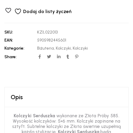
Dodaj do listy życzeń
SKU:
KZŁ022013
EAN:
5905982445601
Kategorie:
Biżuteria
,
Kolczyki
,
Kolczyki
Share:
Opis
Kolczyki Serduszka
wykonane ze Złota Próby 585.
Wysokość kolczyków: 5×6 mm. Kolczyki zapinane na
sztyft. Subtelne kolczyki ze Złota świetnie uzupełnią
każdą stylizację.
Kolczyki Serduszka
będą