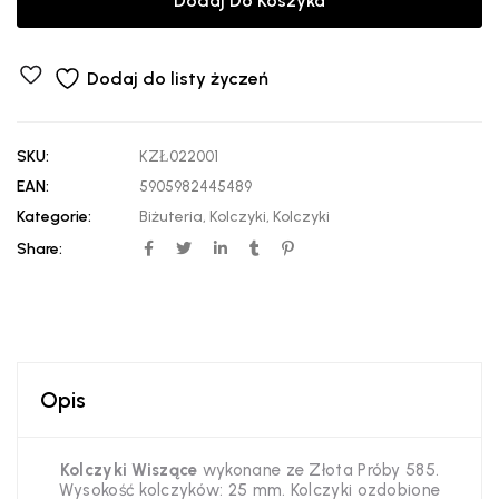
Dodaj Do Koszyka
Dodaj do listy życzeń
SKU:
KZŁ022001
EAN:
5905982445489
Kategorie:
Biżuteria
,
Kolczyki
,
Kolczyki
Share:
Opis
Kolczyki Wiszące
wykonane ze Złota Próby 585.
Wysokość kolczyków: 25 mm. Kolczyki ozdobione