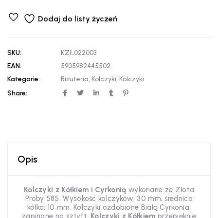
Dodaj do listy życzeń
SKU:
KZŁ022003
EAN:
5905982445502
Kategorie:
Biżuteria
,
Kolczyki
,
Kolczyki
Share:
Opis
Kolczyki z Kółkiem i Cyrkonią
wykonane ze Złota
Próby 585. Wysokość kolczyków: 30 mm, średnica
kółka: 10 mm. Kolczyki ozdobione Białą Cyrkonią,
zapinane na sztyft.
Kolczyki z Kółkiem
przepięknie