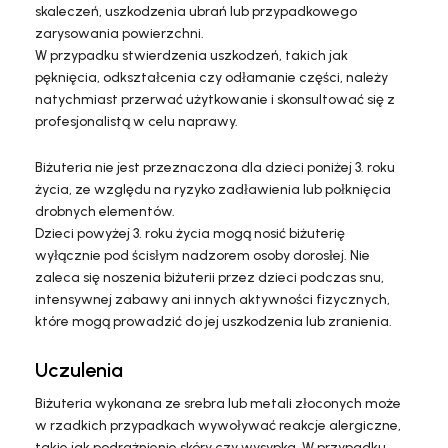
skaleczeń, uszkodzenia ubrań lub przypadkowego
zarysowania powierzchni.
W przypadku stwierdzenia uszkodzeń, takich jak
pęknięcia, odkształcenia czy odłamanie części, należy
natychmiast przerwać użytkowanie i skonsultować się z
profesjonalistą w celu naprawy.
Biżuteria nie jest przeznaczona dla dzieci poniżej 3. roku
życia, ze względu na ryzyko zadławienia lub połknięcia
drobnych elementów.
Dzieci powyżej 3. roku życia mogą nosić biżuterię
wyłącznie pod ścisłym nadzorem osoby dorosłej. Nie
zaleca się noszenia biżuterii przez dzieci podczas snu,
intensywnej zabawy ani innych aktywności fizycznych,
które mogą prowadzić do jej uszkodzenia lub zranienia.
Uczulenia
Biżuteria wykonana ze srebra lub metali złoconych może
w rzadkich przypadkach wywoływać reakcje alergiczne,
takie jak podrażnienie skóry czy wysypka. W przypadku