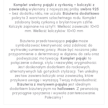
Komplet srebrny pająki z cyrkonią – kolczyki z
zawieszką
wykonany z najwyższej próby
srebra 925
– bez dodatku niklu, nie uczula.
Biżuteria dodatkowo
pokryta 3 warstwami szlachetnego rodu. Komplet
zdobiony białą cyrkonią o brylantowym szlifie.
Kolczyki zapinane na sztyft. Wielkość zawieszki: 10×10
mm. Wielkość kolczyków: 10×10 mm
Biżuteria przedstawiająca
pająka
może
symbolizować kreatywność oraz zdolność do
wytrwałej sumiennej pracy. Może być noszona jako
przypomnienie o determinacji w dążeniu do celu oraz
podwyższać motywację
Komplet pająki
to
połączenie odwagi, stylu i niezwykłej oryginalności.
Jest doskonałym dodatkiem do rockowych,
alternatywnych lub gotyckich stylizacji. Ten unikalny
zestaw zawiera kolczyki oraz zawieszką, które
przykuwa uwagę i wyrażają Twoją indywidualność.
Biżuteria z motywem pająka
jest idealnym
dodatkiem biżuteryjnym na
halloween
. Z pewnością
przyciągnie spojrzenia i wywoła zainteresowanie.
Polecamy !