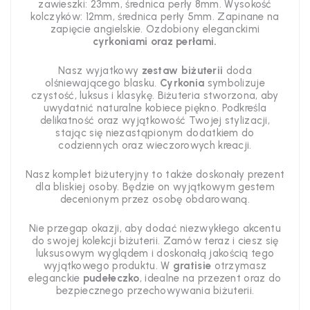
zawieszki: 23mm, średnica perły 8mm. Wysokość
kolczyków: 12mm, średnica perły 5mm. Zapinane na
zapięcie angielskie. Ozdobiony eleganckimi
cyrkoniami oraz perłami.
Nasz wyjatkowy
zestaw biżuterii
doda
olśniewającego blasku.
Cyrkonia
symbolizuje
czystość, luksus i klasykę. Biżuteria stworzona, aby
uwydatnić naturalne kobiece piękno. Podkreśla
delikatność oraz wyjątkowość Twojej stylizacji,
stając
się niezastąpionym dodatkiem do
codziennych oraz wieczorowych kreacji
.
Nasz komplet biżuteryjny to także doskonały prezent
dla bliskiej osoby. Będzie on wyjątkowym gestem
decenionym przez osobę obdarowaną.
Nie przegap okazji, aby dodać niezwykłego akcentu
do swojej kolekcji biżuterii. Zamów teraz i ciesz się
luksusowym wyglądem i doskonałą jakością tego
wyjątkowego produktu. W
gratisie
otrzymasz
eleganckie
pudełeczko
, idealne na przezent oraz do
bezpiecznego przechowywania biżuterii.