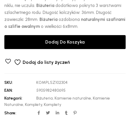
niklu, nie uczula.
Biżuteria
dodatkowo pokryta 3 warstwami
szlachetnego rodu. Długość kolczyków: 36mm. Długość
zawieszki: 28mm.
Biżuteria
ozdobiona
naturalnymi szafirami
o szlifie owalnym
o wielkości 6x8mm.
Dodaj Do Koszyka
Dodaj do listy życzeń
SKU:
KOMPLSZ102304
EAN:
5905982480695
Kategorii:
Biżuteria
,
Kamienie naturalne
,
Kamienie
Naturalne
,
Komplety
,
Komplety
Share: