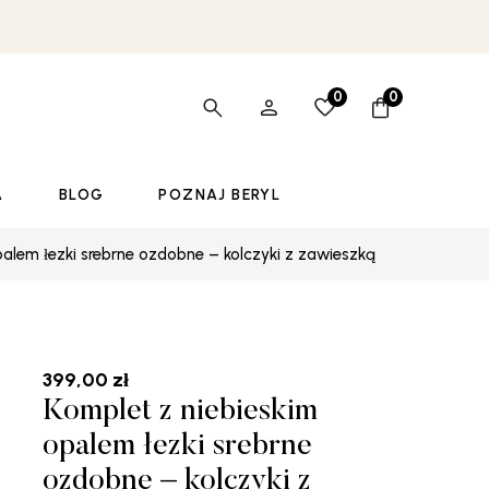
0
0
A
BLOG
POZNAJ BERYL
palem łezki srebrne ozdobne – kolczyki z zawieszką
399,00
zł
Komplet z niebieskim
opalem łezki srebrne
ozdobne – kolczyki z