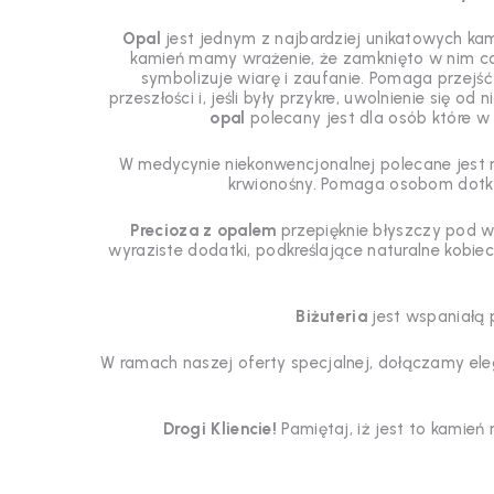
Opal
jest jednym z najbardziej unikatowych kam
kamień mamy wrażenie, że zamknięto w nim cał
symbolizuje wiarę i zaufanie.
Pomaga przejść 
przeszłości i, jeśli były przykre, uwolnienie si
opal
polecany jest dla osób które w
W medycynie niekonwencjonalnej polecane jest nos
krwionośny. Pomaga osobom dotkn
Precioza z opalem
przepięknie błyszczy pod w
wyraziste dodatki, podkreślające naturalne kobie
Biżuteria
jest wspaniałą
W ramach naszej oferty specjalnej, dołączamy el
Drogi Kliencie!
Pamiętaj, iż jest to kamień