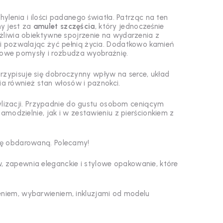
ylenia i ilości padanego światła.
Patrząc na ten
y jest za
amulet szczęścia
, który jednocześnie
iwia obiektywne spojrzenie na wydarzenia z
zji pozwalając żyć pełnią życia. Dodatkowo kamień
nowe pomysły i rozbudza wyobraźnię.
rzypisuje się dobroczynny wpływ na serce, układ
 również stan włosów i paznokci.
ylizacji. Przypadnie do gustu osobom ceniącym
modzielnie, jak i w zestawieniu z pierścionkiem z
bę obdarowaną. Polecamy!
w, zapewnia eleganckie i stylowe opakowanie, które
cieniem, wybarwieniem, inkluzjami od modelu