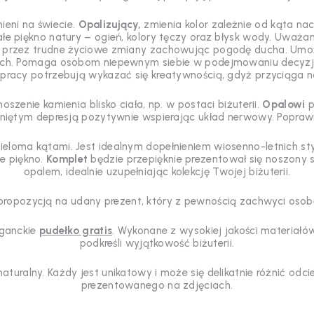
ieni na świecie.
Opalizujący,
zmienia kolor zależnie od kąta nach
e piękno natury – ogień, kolory tęczy oraz błysk wody.
Uważan
przez trudne życiowe zmiany zachowując pogodę ducha. Umożl
ę od nich. Pomaga osobom niepewnym siebie w podejmowaniu decy
 pracy potrzebują wykazać się kreatywnością, gdyż przyciąga 
zenie kamienia blisko ciała, np. w postaci biżuterii.
Opalowi
p
iętym depresją pozytywnie wspierając układ nerwowy. Poprawia
ieloma kątami. Jest idealnym dopełnieniem wiosenno-letnich st
ce piękno.
Komplet
będzie przepięknie prezentował się noszony sa
opalem, idealnie uzupełniając kolekcję Twojej biżuterii.
 propozycją na udany prezent, który z pewnością zachwyci oso
eganckie
pudełko gratis
. Wykonane z wysokiej jakości materiałó
podkreśli wyjątkowość biżuterii.
 naturalny. Każdy jest unikatowy i może się delikatnie różnić od
prezentowanego na zdjęciach.