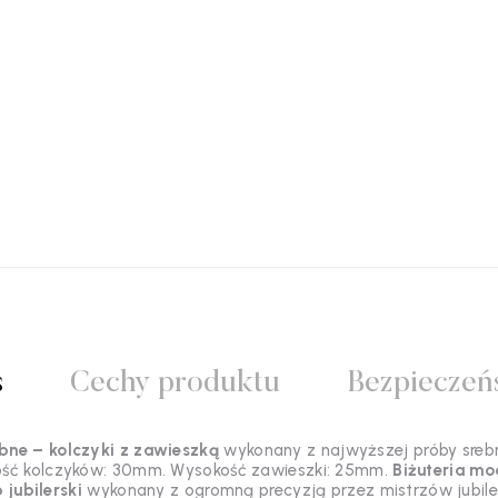
s
Cechy produktu
Bezpieczeń
bne – kolczyki z zawieszką
wykonany z najwyższej próby srebra
ość
kolczyków: 30mm. Wysokość zawieszki: 25mm.
Biżuteria m
 jubilerski
wykonany z ogromną precyzją przez mistrzów jubile