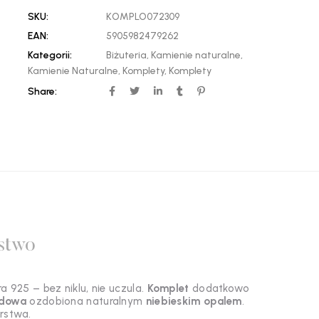
SKU:
KOMPLO072309
EAN:
5905982479262
Kategorii:
Biżuteria
,
Kamienie naturalne
,
Kamienie Naturalne
,
Komplety
,
Komplety
Share:
stwo
 925 – bez niklu, nie uczula.
Komplet
dodatkowo
odowa
ozdobiona naturalnym
niebieskim opalem
.
rstwa.