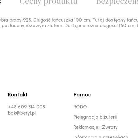
s
Cechy produktu
Bezpieczeń
bra próby 925. Długość łańcuszka 100 cm. Tutaj dostępny łańcus
 pozłacany różowym złotem. Dostępne różne długości (60 cm, 
Kontakt
Pomoc
+48 609 814 008
RODO
bok@beryl.pl
Pielęgnacja biżuterii
Reklamacje i Zwroty
Informacja o przesyłkach