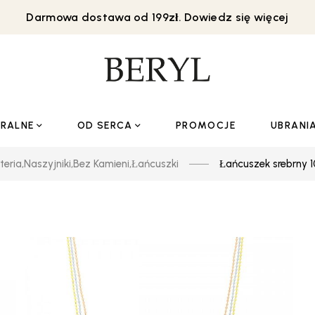
Darmowa dostawa od 199zł. Dowiedz się więcej
URALNE
OD SERCA
PROMOCJE
UBRANI
teria
,
Naszyjniki
,
Bez Kamieni
,
Łańcuszki
Łańcuszek srebrny 