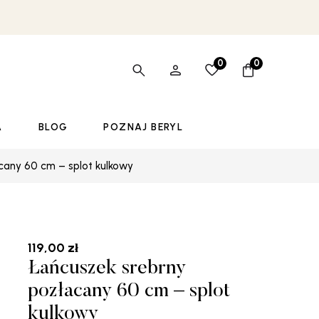
0
0
A
BLOG
POZNAJ BERYL
cany 60 cm – splot kulkowy
119,00
zł
Łańcuszek srebrny
pozłacany 60 cm – splot
kulkowy