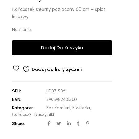
Łańcuszek srebrny pozłacany 60 cm – splot
kulkowy
Na stanie
Dodaj Do Koszyka
Dodaj do listy życzeń
SKU:
LD071506
EAN:
5905982401560
Kategorie:
Bez Kamieni
,
Biżuteria
,
Łańcuszki
,
Naszyjniki
Share: