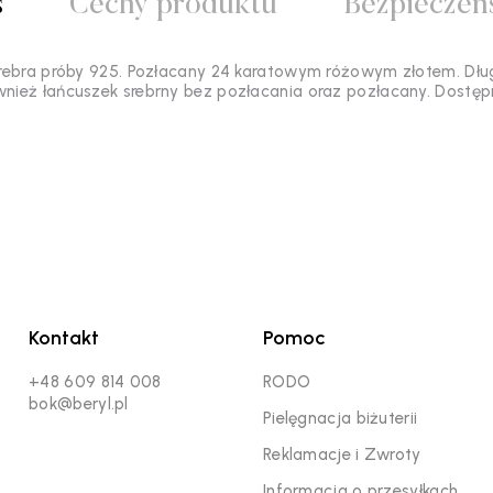
s
Cechy produktu
Bezpieczeń
rebra próby 925. Pozłacany 24 karatowym różowym złotem. Dłu
nież łańcuszek srebrny bez pozłacania oraz pozłacany. Dostępn
Kontakt
Pomoc
+48 609 814 008
RODO
bok@beryl.pl
Pielęgnacja biżuterii
Reklamacje i Zwroty
Informacja o przesyłkach