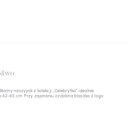
stwo
tny naszyjnik z kolekcji „Celebrytka” idealnie
ika 42-45 cm. Przy zapinaniu ozdobna blaszka z logo