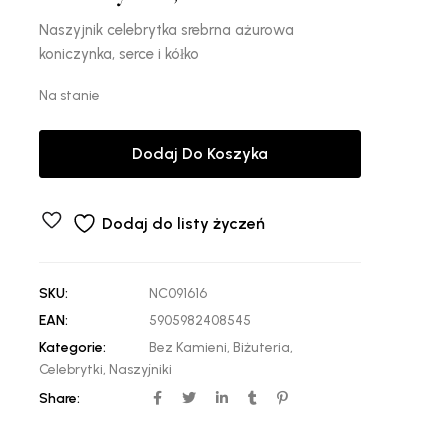
Naszyjnik celebrytka srebrna ażurowa
koniczynka, serce i kółko
Na stanie
Dodaj Do Koszyka
Dodaj do listy życzeń
SKU:
NC091616
EAN:
5905982408545
Kategorie:
Bez Kamieni
,
Biżuteria
,
Celebrytki
,
Naszyjniki
Share: