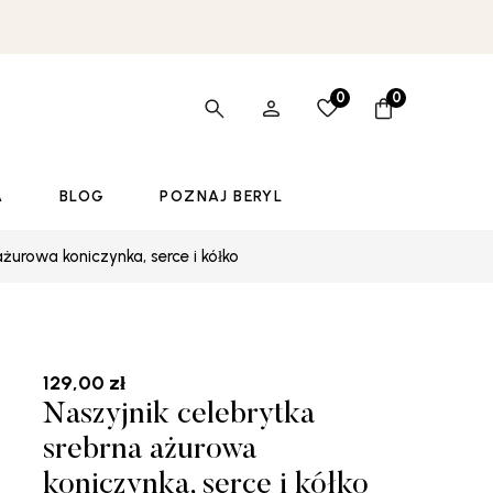
0
0
A
BLOG
POZNAJ BERYL
ażurowa koniczynka, serce i kółko
129,00
zł
Naszyjnik celebrytka
srebrna ażurowa
koniczynka, serce i kółko