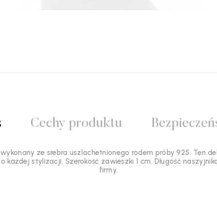
s
Cechy produktu
Bezpieczeń
konany ze srebra uszlachetnionego rodem próby 925. Ten delika
do każdej stylizacji. Szerokość zawieszki 1 cm. Długość naszyjn
firmy.