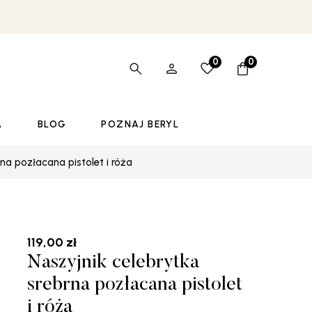
0
0
A
BLOG
POZNAJ BERYL
rna pozłacana pistolet i róża
119,00
zł
Naszyjnik celebrytka
srebrna pozłacana pistolet
i róża