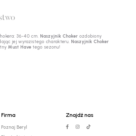
stwo
Chokera: 36-40 cm.
Naszyjnik Choker
ozdobiony
dając jej wyrazistego charakteru.
Naszyjnik Choker
utny
Must Have
tego sezonu!
Firma
Znajdź nas
Poznaj Beryl