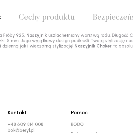
s
Cechy produktu
Bezpieczeń
a Próby 925.
Naszyjnik
uszlachetniony warstwą rodu. Długość 
zki: 5 mm. Jego wyjątkowy design podkreśli Twoją stylizację na
 dzienną jak i wieczorną stylizację!
Naszyjnik Choker
to absol
Kontakt
Pomoc
+48 609 814 008
RODO
bok@beryl.pl