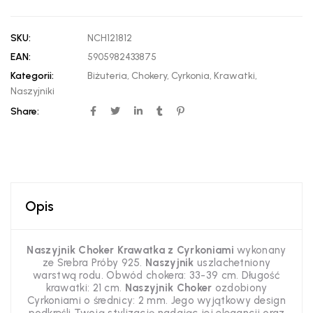
SKU:
NCH121812
EAN:
5905982433875
Kategorii:
Biżuteria
,
Chokery
,
Cyrkonia
,
Krawatki
,
Naszyjniki
Share:
Opis
Naszyjnik Choker Krawatka z Cyrkoniami
wykonany
ze Srebra Próby 925.
Naszyjnik
uszlachetniony
warstwą rodu. Obwód chokera: 33-39 cm. Długość
krawatki: 21 cm.
Naszyjnik Choker
ozdobiony
Cyrkoniami o średnicy: 2 mm.
Jego wyjątkowy design