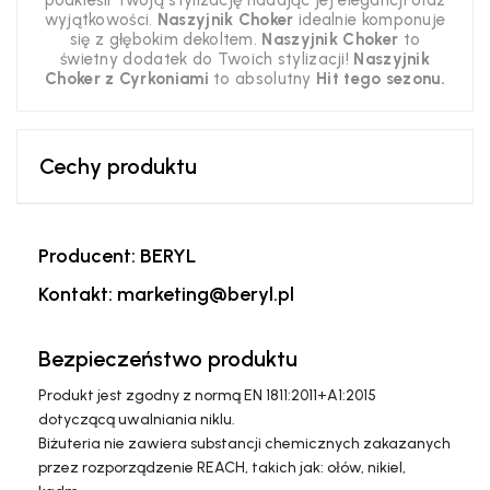
podkreśli Twoją stylizację nadając jej elegancji oraz
wyjątkowości.
Naszyjnik Choker
idealnie komponuje
się z głębokim dekoltem.
Naszyjnik Choker
to
świetny dodatek do Twoich stylizacji!
Naszyjnik
Choker
z Cyrkoniami
to absolutny
Hit tego sezonu.
Cechy produktu
Producent: BERYL
Kontakt: marketing@beryl.pl
Bezpieczeństwo produktu
Produkt jest zgodny z normą EN 1811:2011+A1:2015
dotyczącą uwalniania niklu.
Biżuteria nie zawiera substancji chemicznych zakazanych
przez rozporządzenie REACH, takich jak: ołów, nikiel,