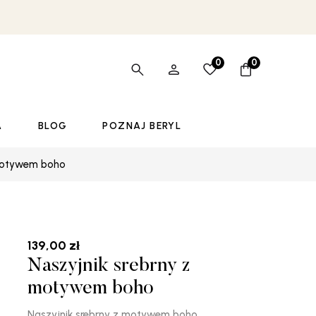
0
0
A
BLOG
POZNAJ BERYL
 motywem boho
139,00
zł
Naszyjnik srebrny z
motywem boho
Naszyjnik srebrny z motywem boho