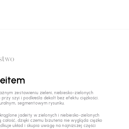
stwo
deitem
źnym zestawieniu zieleni, niebiesko-zielonych
 przy szyi i podkreśla dekolt bez efektu ciężkości.
aturalnym, segmentowym rysunku.
ąglone jadeity w zielonych i niebiesko-zielonych
 całość, dzięki czemu biżuteria nie wygląda ciężko
dkuje układ i skupia uwagę na najniższej części