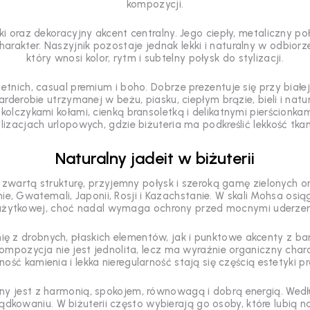
kompozycji.
 oraz dekoracyjny akcent centralny. Jego ciepły, metaliczny poł
harakter. Naszyjnik pozostaje jednak lekki i naturalny w odbior
który wnosi kolor, rytm i subtelny połysk do stylizacji.
tnich, casual premium i boho. Dobrze prezentuje się przy białej k
arderobie utrzymanej w beżu, piasku, ciepłym brązie, bieli i natu
kolczykami kołami, cienką bransoletką i delikatnymi pierścionkam
lizacjach urlopowych, gdzie biżuteria ma podkreślić lekkość tkan
Naturalny jadeit w biżuterii
 zwartą strukturę, przyjemny połysk i szeroką gamę zielonych or
e, Gwatemali, Japonii, Rosji i Kazachstanie. W skali Mohsa osi
i użytkowej, choć nadal wymaga ochrony przed mocnymi uderzen
ię z drobnych, płaskich elementów, jak i punktowe akcenty z ba
ompozycja nie jest jednolita, lecz ma wyraźnie organiczny char
ność kamienia i lekka nieregularność stają się częścią estetyki p
zony jest z harmonią, spokojem, równowagą i dobrą energią. Wed
owaniu. W biżuterii często wybierają go osoby, które lubią na