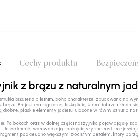
s
Cechy produktu
Bezpieczeń
jnik z brązu z naturalnym ja
smukła biżuteria o letnim, boho charakterze, zbudowana na wyra
 brązu. Projekt ma regularną, lekką linię, która dobrze układa się
 drobne, płaskie elementy jadeitu, ułożone w równy sznur o n
 Po bokach oraz w dolnej części naszyjnika pojawiają się zaokr
 Jasne koraliki wprowadzają spokojniejszy kontrast i rozjaśniają
fragment podkreślono większym, złocistym detalem, który porzą