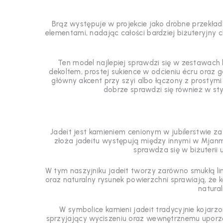
Brąz występuje w projekcie jako drobne przekładki
elementami, nadając całości bardziej biżuteryjny c
Ten model najlepiej sprawdzi się w zestawach le
dekoltem, prostej sukience w odcieniu écru oraz g
główny akcent przy szyi albo łączony z prostymi 
dobrze sprawdzi się również w sty
Jadeit jest kamieniem cenionym w jubilerstwie za
złoża jadeitu występują między innymi w Mjanmi
sprawdza się w biżuteri
W tym naszyjniku jadeit tworzy zarówno smukłą lin
oraz naturalny rysunek powierzchni sprawiają, że k
natural
W symbolice kamieni jadeit tradycyjnie kojar
sprzyjający wyciszeniu oraz wewnętrznemu uporządk