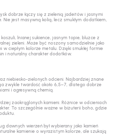
ysk dobrze łączy się z zielenią jadeitów i jasnymi
ze. Nie jest masywną kolią, lecz smukłym dodatkiem,
oszuli, lnianej sukience, jasnym topie, bluzce z
ralnej zieleni. Może być noszony samodzielnie jako
i w ciepłym kolorze metalu. Dzięki smukłej formie
in i naturalny charakter dodatków.
az niebiesko-zielonych odcieni. Najbardziej znane
ąga zwykle twardość około 6,5–7, dlatego dobrze
iami i agresywną chemią.
rdziej zaokrąglonych kamieni. Różnice w odcieniach
akter. To szczególnie ważne w biżuterii boho, gdzie
roduktu.
ług dawnych wierzeń był wybierany jako kamień
turalne kamienie o wyrazistym kolorze, ale szukają