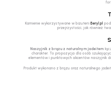
for
T
Kamienie wykorzystywane w biżuterii
Beryl.pl
podl
przejrzystości, jak również tw
S
Naszyjnik z brązu z naturalnym jadeitem
łącz
charakter. To propozycja dla osób szukających
elementów i punktowych akcentów naszyjnik dob
Produkt wykonano z brązu oraz naturalnego jadeit