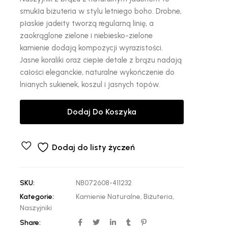
smukła biżuteria w stylu letniego boho. Drobne,
płaskie jadeity tworzą regularną linię, a
zaokrąglone zielone i niebiesko-zielone
kamienie dodają kompozycji wyrazistości.
Jasne koraliki oraz ciepłe detale z brązu nadają
całości eleganckie, naturalne wykończenie do
lnianych sukienek, koszul i jasnych topów.
Dodaj Do Koszyka
Dodaj do listy życzeń
SKU:
NB072608-411232
Kategorie:
Kamienie Naturalne
,
Biżuteria
,
Naszyjniki
Share: