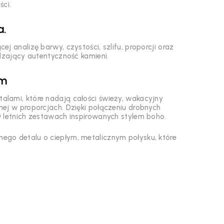
ści.
a.
j analizę barwy, czystości, szlifu, proporcji oraz
rdzający autentyczność kamieni.
em
etalami, które nadają całości świeży, wakacyjny
lnej w proporcjach. Dzięki połączeniu drobnych
w letnich zestawach inspirowanych stylem boho.
nego detalu o ciepłym, metalicznym połysku, które