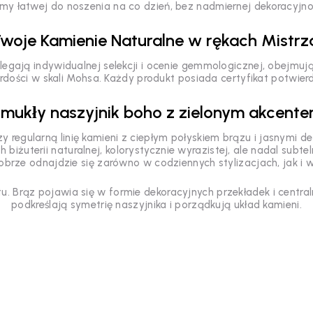
my łatwej do noszenia na co dzień, bez nadmiernej dekoracyjno
woje Kamienie Naturalne w rękach Mistrz
egają indywidualnej selekcji i ocenie gemmologicznej, obejmujące
ardości w skali Mohsa. Każdy produkt posiada certyfikat potwie
mukły naszyjnik boho z zielonym akcent
y regularną linię kamieni z ciepłym połyskiem brązu i jasnymi d
 biżuterii naturalnej, kolorystycznie wyrazistej, ale nadal subte
rze odnajdzie się zarówno w codziennych stylizacjach, jak i 
u. Brąz pojawia się w formie dekoracyjnych przekładek i central
podkreślają symetrię naszyjnika i porządkują układ kamieni.