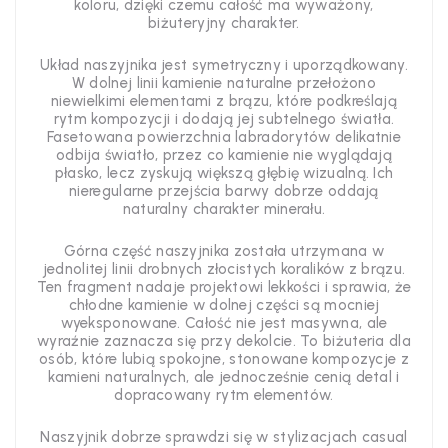
koloru, dzięki czemu całość ma wyważony,
biżuteryjny charakter.
Układ naszyjnika jest symetryczny i uporządkowany.
W dolnej linii kamienie naturalne przełożono
niewielkimi elementami z brązu, które podkreślają
rytm kompozycji i dodają jej subtelnego światła.
Fasetowana powierzchnia labradorytów delikatnie
odbija światło, przez co kamienie nie wyglądają
płasko, lecz zyskują większą głębię wizualną. Ich
nieregularne przejścia barwy dobrze oddają
naturalny charakter minerału.
Górna część naszyjnika została utrzymana w
jednolitej linii drobnych złocistych koralików z brązu.
Ten fragment nadaje projektowi lekkości i sprawia, że
chłodne kamienie w dolnej części są mocniej
wyeksponowane. Całość nie jest masywna, ale
wyraźnie zaznacza się przy dekolcie. To biżuteria dla
osób, które lubią spokojne, stonowane kompozycje z
kamieni naturalnych, ale jednocześnie cenią detal i
dopracowany rytm elementów.
Naszyjnik dobrze sprawdzi się w stylizacjach casual