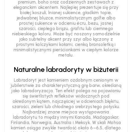
premium, boho oraz codziennych zestawach z
eleganckim akcentem. Najlepiej prezentuje się przy
białej koszuli, lnianej sukience, gładkim topie,
jedwabnej bluzce, minimalistycznym golfie albo
prostej sukience w odcieniu écru, beżu, jasnej
szarości, ciepłego brązu, grafitu lub ciemnego
niebieskiego koloru. Może być noszony samodzielnie
jako subtelny akcent przy szyi albo łączony z
prostymi kolczykami kołami, cienką bransoletką i
minimalistycznymi pierścionkami w ciepłym kolorze
metalu.
Naturalne labradoryty w biżuterii
Labradoryt jest kamieniem ozdobnym cenionym w
jubilerstwie za charakterystyczną grę barw, określaną
jako labradoryzacja. Ten efekt polega na pojawianiu
się świetlistych refleksów widocznych pod
określonym kątem, najczęściej w odcieniach błękitu,
szarości, zieleni lub chłodnego srebrzystego połysku.
Najbardziej znane miejsca występowania
labradorytu to między innymi Kanada, Madagaskar,
Finlandia, Norwegia, Australia i Meksyk. W skali Mohsa
kamień osiąga zwykle twardość około 6–6,5, dlatego