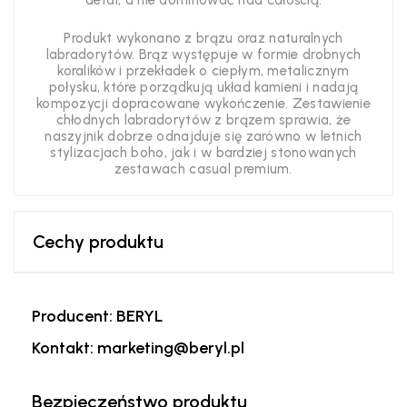
detal, a nie dominować nad całością.
Produkt wykonano z brązu oraz naturalnych
labradorytów. Brąz występuje w formie drobnych
koralików i przekładek o ciepłym, metalicznym
połysku, które porządkują układ kamieni i nadają
kompozycji dopracowane wykończenie. Zestawienie
chłodnych labradorytów z brązem sprawia, że
naszyjnik dobrze odnajduje się zarówno w letnich
stylizacjach boho, jak i w bardziej stonowanych
zestawach casual premium.
Cechy produktu
Producent: BERYL
Kontakt: marketing@beryl.pl
Bezpieczeństwo produktu