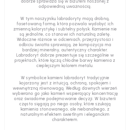
dobrze sprawdza się w biżuterii noszonej z
odpowiednią uważnością.
W tym naszyjniku labradoryty mają drobną,
fasetowaną formę, która pozwala wydobyć ich
zmienną kolorystykę i subtelny połysk. Kamienie nie
są jednolite, co stanowi ich naturalną zaletę.
Widoczne różnice w odcieniach, przejrzystości i
odbiciu światła sprawiają, że kompozycja ma
bardziej mineralny, autentyczny charakter.
Labradoryt dobrze prezentuje się szczególnie w
projektach, które łączą chłodne barwy kamienia z
cieplejszym kolorem metalu.
W symbolice kamieni labradoryt tradycyjnie
kojarzony jest z intuicją, ochroną, spokojem i
wewnętrzną równowagą. Według dawnych wierzeń
wybierano go jako kamień wspierający koncentrację
oraz świadome podejmowanie decyzji. W biżuterii
często sięgają po niego osoby, które szukają
kamienia stonowanego, ale niebanalnego, z
naturalnym efektem świetlnym i eleganckim
charakterem.