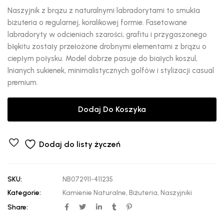
Naszyjnik z brązu z naturalnymi labradorytami to smukła
biżuteria o regularnej, koralikowej formie. Fasetowane
labradoryty w odcieniach szarości, grafitu i przygaszonego
błękitu zostały przełożone drobnymi elementami z brązu o
ciepłym połysku. Model dobrze pasuje do białych koszul,
lnianych sukienek, minimalistycznych golfów i stylizacji casual
premium.
Dodaj Do Koszyka
Dodaj do listy życzeń
SKU:
NB072911-411235
Kategorie:
Kamienie Naturalne
,
Biżuteria
,
Naszyjniki
Share: