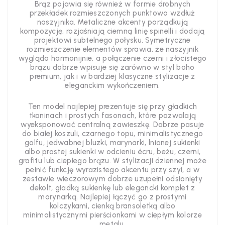
Brąz pojawia się również w formie drobnych
przekładek rozmieszczonych punktowo wzdłuż
naszyjnika. Metaliczne akcenty porządkują
kompozycję, rozjaśniają ciemną linię spinelli i dodają
projektowi subtelnego połysku. Symetryczne
rozmieszczenie elementów sprawia, że naszyjnik
wygląda harmonijnie, a połączenie czerni i złocistego
brązu dobrze wpisuje się zarówno w styl boho
premium, jak i w bardziej klasyczne stylizacje z
eleganckim wykończeniem.
Ten model najlepiej prezentuje się przy gładkich
tkaninach i prostych fasonach, które pozwalają
wyeksponować centralną zawieszkę. Dobrze pasuje
do białej koszuli, czarnego topu, minimalistycznego
golfu, jedwabnej bluzki, marynarki, lnianej sukienki
albo prostej sukienki w odcieniu écru, beżu, czerni,
grafitu lub ciepłego brązu. W stylizacji dziennej może
pełnić funkcję wyrazistego akcentu przy szyi, a w
zestawie wieczorowym dobrze uzupełni odsłonięty
dekolt, gładką sukienkę lub elegancki komplet z
marynarką. Najlepiej łączyć go z prostymi
kolczykami, cienką bransoletką albo
minimalistycznymi pierścionkami w ciepłym kolorze
metalu.