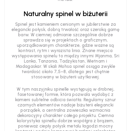
Naturalny spinel w biżuterii
Spinel jest kamieniem cenionym w jubilerstwie za
elegancki połysk, dobrą trwałość oraz szeroką gamę
barw. W ciemnej odmianie szczególnie dobrze
sprawdza się w projektach o graficznym,
uporządkowanym charakterze, gdzie ważne są
kontrast, rytm i wyrazista linia. Znane miejsca
występowania spinelu to między innymi Mjanma, Sri
Lanka, Tanzania, Tadżykistan, Wietnam i
Madagaskar. W skali Mohsa spinel osiąga zwykle
twardość około 7,5–8, dlatego jest chętnie
stosowany w biżuterii użytkowej.
W tym naszyjniku spinelle występują w drobnej,
fasetowanej formie, która pozwala wydobyć z
kamieni subtelne odbicia światła. Regularny sznur
czarnych elementów nadaje biżuterii elegancki
porządek, a centralna zawieszka wzmacnia
dekoracyjny charakter całego projektu. Ciemna
kolorystyka spinellu dobrze współgra z brązem,
ponieważ ciepły połysk metalu łagodzi mocny