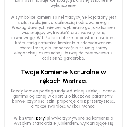
kontrast i nadaje kompozycji bardziej szlachetne
wykończenie.
W symbolice kamieni spinel tradycyjnie kojarzony jest
z siłą, spokojem, stabilnością i odnową energii.
Według dawnych wierzeń wybierano go jako kamień
wspierający wytrwałość oraz wewnętrzną
równowagę. W biżuterii dobrze odpowiada osobom,
które cenią naturalne kamienie o zdecydowanym
charakterze, ale jednocześnie szukają formy
eleganckiej, oszczędnej i łatwej do zestawienia z
codzienną garderobą.
Twoje Kamienie Naturalne w
rękach Mistrza.
Każdy kamień podlega indywidualnej selekcji i ocenie
gemmologicznej w oparciu o kluczowe parametry:
barwę, czystość, szlif, proporcje oraz przejrzystość,
a także twardość w skali Mohsa.
W biżuterii
Beryl.pl
wykorzystywane są kamienie o
wysokim standardzie jubilerskim, wyróżniające się