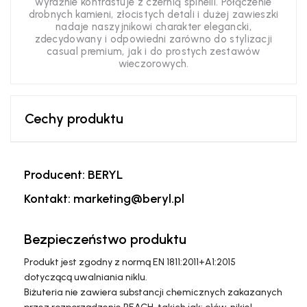
wyraźnie kontrastuje z czernią spinelli. Połączenie
drobnych kamieni, złocistych detali i dużej zawieszki
nadaje naszyjnikowi charakter elegancki,
zdecydowany i odpowiedni zarówno do stylizacji
casual premium, jak i do prostych zestawów
wieczorowych.
Cechy produktu
Producent: BERYL
Kontakt: marketing@beryl.pl
Bezpieczeństwo produktu
Produkt jest zgodny z normą EN 1811:2011+A1:2015
dotyczącą uwalniania niklu.
Biżuteria nie zawiera substancji chemicznych zakazanych