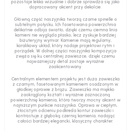
pozostaje lekka wizualnie i dobrze sprawdza się jako
dopracowany akcent przy dekolcie.
Główną część naszyjnika tworzą czarne spinelle o
subtelnym połysku. Ich fasetowana powierzchnia
delikatnie odbija światło, dzięki czemu ciemna linia
kamieni nie wygląda płasko, lecz zyskuje bardziej
biżuteryjny wymiar. Kamienie mają regularny,
koralikowy układ, który nadaje projektowi rytm i
porządek. W dolnej części naszyjnika kompozycja
zwęża się ku centralnej zawieszce, dzięki czemu
najważniejszy detal zostaje wyraźnie
zaakcentowany.
Centralnym elementem projektu jest duża zawieszka
z czarnym, fasetowanym kamieniem osadzonym w
gładkiej oprawie z brązu. Zawieszka ma miękko
zaokrąglony kształt i wyraźnie zaznaczoną
powierzchnię kamienia, która tworzy mocny akcent w
najniższym punkcie naszyjnika. Oprawa w ciepłym,
złocistym odcieniu podkreśla kontur zawieszki i
kontrastuje z głęboką czernią kamienia, nadając
całości bardziej elegancki, klasyczny charakter.