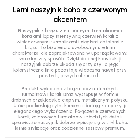
Letni naszyjnik boho z czerwonym
akcentem
Naszyjnik z brązu z naturalnymi turmalinami i
koralami
łączy intensywną czerwień korali z
wielobarwnymi turmalinami i ciepłymi detalami z
brązu. To biżuteria o swobodnym, letnim
charakterze, ale zaprojektowana w uporządkowany,
symetryczny sposób. Dzięki drobnej konstrukcji
naszyjnik dobrze układa się przy szyi, a jego
kolorystyczna linia pozostaje widoczna nawet przy
prostych, jasnych ubraniach.
Produkt wykonano z brązu oraz naturalnych
turmalinów i korali. Brąz występuje w formie
drobnych przekładek o ciepłym, metalicznym połysku,
które podkreślają rytm kamieni i dodają kompozycji
eleganckiego wykończenia. Połączenie czerwonych
korali, kolorowych turmalinów i złocistych detali
sprawia, że naszyjnik dobrze wpisuje się w styl boho,
letnie stylizacje oraz codzienne zestawy premium.