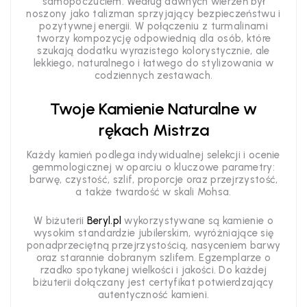
samopoczuciem. Według dawnych wierzeń był
noszony jako talizman sprzyjający bezpieczeństwu i
pozytywnej energii. W połączeniu z turmalinami
tworzy kompozycję odpowiednią dla osób, które
szukają dodatku wyrazistego kolorystycznie, ale
lekkiego, naturalnego i łatwego do stylizowania w
codziennych zestawach.
Twoje Kamienie Naturalne w
rękach Mistrza
Każdy kamień podlega indywidualnej selekcji i ocenie
gemmologicznej w oparciu o kluczowe parametry:
barwę, czystość, szlif, proporcje oraz przejrzystość,
a także twardość w skali Mohsa.
W biżuterii
Beryl.pl
wykorzystywane są kamienie o
wysokim standardzie jubilerskim, wyróżniające się
ponadprzeciętną przejrzystością, nasyceniem barwy
oraz starannie dobranym szlifem. Egzemplarze o
rzadko spotykanej wielkości i jakości. Do każdej
biżuterii dołączany jest certyfikat potwierdzający
autentyczność kamieni.