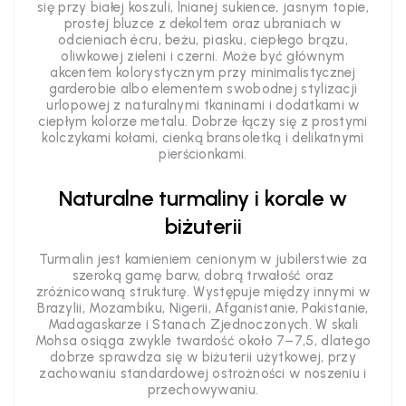
się przy białej koszuli, lnianej sukience, jasnym topie,
prostej bluzce z dekoltem oraz ubraniach w
odcieniach écru, beżu, piasku, ciepłego brązu,
oliwkowej zieleni i czerni. Może być głównym
akcentem kolorystycznym przy minimalistycznej
garderobie albo elementem swobodnej stylizacji
urlopowej z naturalnymi tkaninami i dodatkami w
ciepłym kolorze metalu. Dobrze łączy się z prostymi
kolczykami kołami, cienką bransoletką i delikatnymi
pierścionkami.
Naturalne turmaliny i korale w
biżuterii
Turmalin jest kamieniem cenionym w jubilerstwie za
szeroką gamę barw, dobrą trwałość oraz
zróżnicowaną strukturę. Występuje między innymi w
Brazylii, Mozambiku, Nigerii, Afganistanie, Pakistanie,
Madagaskarze i Stanach Zjednoczonych. W skali
Mohsa osiąga zwykle twardość około 7–7,5, dlatego
dobrze sprawdza się w biżuterii użytkowej, przy
zachowaniu standardowej ostrożności w noszeniu i
przechowywaniu.