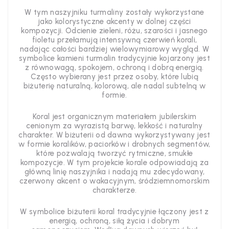
W tym naszyjniku turmaliny zostały wykorzystane
jako kolorystyczne akcenty w dolnej części
kompozycji. Odcienie zieleni, różu, szarości i jasnego
fioletu przełamują intensywną czerwień korali,
nadając całości bardziej wielowymiarowy wygląd. W
symbolice kamieni turmalin tradycyjnie kojarzony jest
z równowagą, spokojem, ochroną i dobrą energią.
Często wybierany jest przez osoby, które lubią
biżuterię naturalną, kolorową, ale nadal subtelną w
formie.
Koral jest organicznym materiałem jubilerskim
cenionym za wyrazistą barwę, lekkość i naturalny
charakter. W biżuterii od dawna wykorzystywany jest
w formie koralików, paciorków i drobnych segmentów,
które pozwalają tworzyć rytmiczne, smukłe
kompozycje. W tym projekcie korale odpowiadają za
główną linię naszyjnika i nadają mu zdecydowany,
czerwony akcent o wakacyjnym, śródziemnomorskim
charakterze.
W symbolice biżuterii koral tradycyjnie łączony jest z
energią, ochroną, siłą życia i dobrym