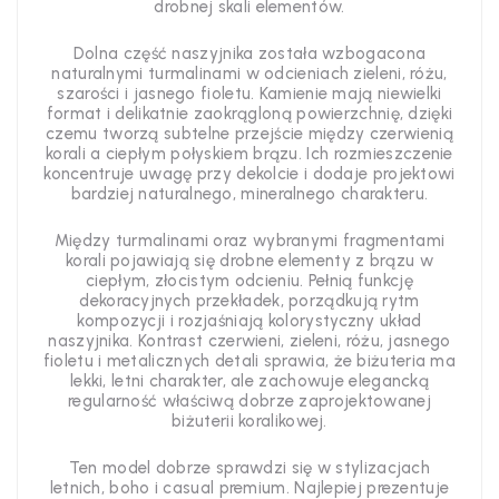
drobnej skali elementów.
Dolna część naszyjnika została wzbogacona
naturalnymi turmalinami w odcieniach zieleni, różu,
szarości i jasnego fioletu. Kamienie mają niewielki
format i delikatnie zaokrągloną powierzchnię, dzięki
czemu tworzą subtelne przejście między czerwienią
korali a ciepłym połyskiem brązu. Ich rozmieszczenie
koncentruje uwagę przy dekolcie i dodaje projektowi
bardziej naturalnego, mineralnego charakteru.
Między turmalinami oraz wybranymi fragmentami
korali pojawiają się drobne elementy z brązu w
ciepłym, złocistym odcieniu. Pełnią funkcję
dekoracyjnych przekładek, porządkują rytm
kompozycji i rozjaśniają kolorystyczny układ
naszyjnika. Kontrast czerwieni, zieleni, różu, jasnego
fioletu i metalicznych detali sprawia, że biżuteria ma
lekki, letni charakter, ale zachowuje elegancką
regularność właściwą dobrze zaprojektowanej
biżuterii koralikowej.
Ten model dobrze sprawdzi się w stylizacjach
letnich, boho i casual premium. Najlepiej prezentuje