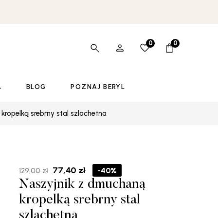
0
0
A
BLOG
POZNAJ BERYL
kropelką srebrny stal szlachetna
Pierwotna
Aktualna
77,40
zł
-40%
129,00
zł
cena
cena
Naszyjnik z dmuchaną
wynosiła:
wynosi:
129,00 zł.
77,40 zł.
kropelką srebrny stal
szlachetna