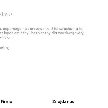
stwo
u, odpornego na zarysowania. Stal szlachetna to
t hipoalergiczny i bezpieczny dla wrażliwej skóry,
0-45 cm.
hetnej.
Firma
Znajdź nas