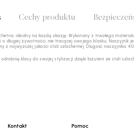
s
Cechy produktu
Bezpieczeń
achetna, idealny na każdą okazję. Wykonany z trwałego materiał
o długiej żywotności, nie tracącej swojego blasku. Naszyjnik jes
y z najwyższej jakości stali szlachetnej. Długość naszyjnika: 4
odrobinę klasy do swojej stylizacji dzięki biżuterii ze stali szlac
Kontakt
Pomoc