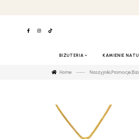
BIŻUTERIA
KAMIENIE NAT
Home
Naszyjniki
,
Promocje
,
Biż