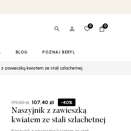
0
0
A
BLOG
POZNAJ BERYL
 z zawieszką kwiatem ze stali szlachetnej
Pierwotna
Aktualna
107,40
zł
-40%
179,00
zł
cena
cena
Naszyjnik z zawieszką
wynosiła:
wynosi:
179,00 zł.
107,40 zł.
kwiatem ze stali szlachetnej
Naszyjnik z zawieszką kwiatem ze stali