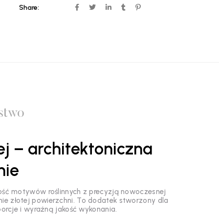
Share:
stwo
ej – architektoniczna
nie
ność motywów roślinnych z precyzją nowoczesnej
ie złotej powierzchni. To dodatek stworzony dla
porcje i wyraźną jakość wykonania.