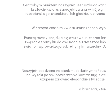
Centralnym punktem naszyjnika jest rozbudowana
kształcie kwiatu, zaprojektowana w trójwymi
rzeźbiarskiego charakteru. Ich gładkie, lustrza
W samym centrum kwiatu umieszczono wypukłą,
Poniżej rozety znajduje się ażurowa, ruchoma ka
zwężanie formy ku dołowi nadaje zawieszce lekk
światło i wprowadzają subtelny rytm wizualny. Dz
Naszyjnik osadzono na cienkim, delikatnym łańcu
na wysoki połysk powierzchnie kontrastują z ażu
uzupełni zarówno eleganckie stylizacje
To biżuteria, któ