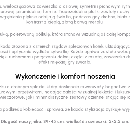
, wieloczęściowa zawieszka o osiowej symetrii i pionowym ryt
arowej, piramidalnej formie. Trapezoidalne płatki zostały nachy
ne wgłębienia pięknie odbijają światło, podczas gdy drobne, biał
kontrast z ciepłą, złotą barwą metalu.
 polerowaną półkulę, która stanowi wizualną oś całej kompozyc
skada złożona z czterech rzędów splecionych kółek, układający
ości i optycznie wydłuża sylwetkę. Każde ogniwo zostało wzboga
ięki ruchomemu połączeniu dolnej części z rozetą, zawieszka d
efekt miękkiej gry światła.
Wykończenie i komfort noszenia
szku o drobnym splocie, który doskonale równoważy bogactwo 
rowymi prześwitami, nadając całości wizualnej lekkości i luksu
 wieczorowe, jak i minimalistyczne zestawy dzienne, stając się 
ra podkreśla kobiecość i sprawia, że każda stylizacja zyskuje wy
Długość naszyjnika: 39-45 cm, wielkość zawieszki: 5×5,5 cm.