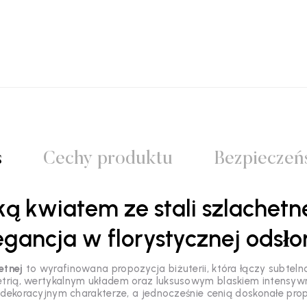
s
Cechy produktu
Bezpieczeń
ą kwiatem ze stali szlachetn
egancja w florystycznej odsło
etnej
to wyrafinowana propozycja biżuterii, która łączy subtel
trią, wertykalnym układem oraz luksusowym blaskiem intensywn
 o dekoracyjnym charakterze, a jednocześnie cenią doskonałe pro