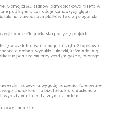
mie. Górną część stanowi ośmiopłatkowa rozeta w
lone pod kątem, co nadaje kompozycji głębi i
e detale na krawędziach płatków tworzą elegancki
ji i podkreśla jubilerską precyzję projektu.
ch się w kształt odwróconego trójkąta. Stopniowe
cone o drobne, wypukłe kuleczki, które odbijają
elikatnie porusza się przy każdym geście, tworząc
zawieszki i zapewnia wygodę noszenia. Polerowane
sowego charakteru. To biżuteria, która doskonale
ich wyrazistym, florystycznym akcentem.
jątkowy charakter.