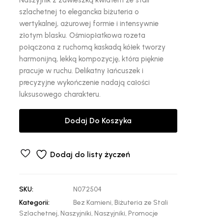
szlachetnej to elegancka biżuteria o
wertykalnej, ażurowej formie i intensywnie
złotym blasku. Ośmiopłatkowa rozeta
połączona z ruchomą kaskadą kółek tworzy
harmonijną, lekką kompozycję, która pięknie
pracuje w ruchu. Delikatny łańcuszek i
precyzyjne wykończenie nadają całości
luksusowego charakteru.
Dodaj Do Koszyka
Dodaj do listy życzeń
SKU:
N072504
Kategorii:
Bez Kamieni
,
Biżuteria ze Stali
Szlachetnej
,
Naszyjniki
,
Naszyjniki
,
Promocje