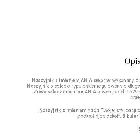
Opi
Naszyjnik z imieniem ANIA srebrny
wykonany z 
Naszyjnik
o splocie typu ankier regulowany o dług
Zawieszka z imieniem ANIA
o wymiarach 11x29mm
prze
Naszyjnik z imieniem
nada Twojej stylizacji 
podkreślając dekolt.
Biżuter