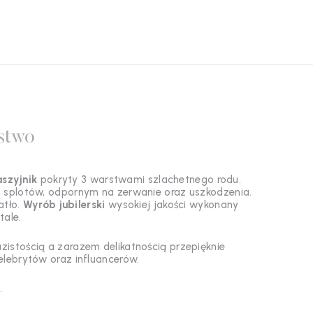
stwo
szyjnik
pokryty 3 warstwami szlachetnego rodu
.
ch splotów, odpornym na zerwanie oraz uszkodzenia.
atło.
Wyrób jubilerski
wysokiej jakości wykonany
tale.
istością a zarazem delikatnością przepięknie
celebrytów oraz influancerów.
.