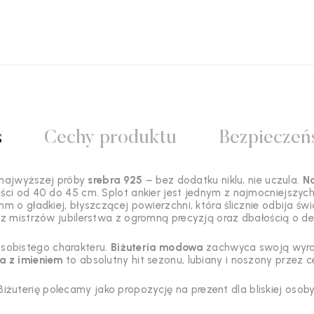
s
Cechy produktu
Bezpieczeń
najwyższej próby
srebra 925
– bez dodatku niklu, nie uczula.
Na
ości od 40 do 45 cm. Splot ankier jest jednym z najmocniejszy
 o gładkiej, błyszczącej powierzchni, która ślicznie odbija świ
z mistrzów jubilerstwa z ogromną precyzją oraz dbałością o de
osobistego charakteru.
Biżuteria modowa
zachwyca swoją wyraz
ia z imieniem
to absolutny hit sezonu, lubiany i noszony przez 
Biżuterię polecamy jako propozycję na prezent dla bliskiej osoby