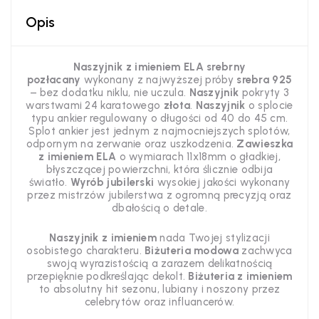
Opis
Naszyjnik z imieniem ELA srebrny
pozłacany
wykonany z najwyższej próby
srebra 925
– bez dodatku niklu, nie uczula.
Naszyjnik
pokryty 3
warstwami 24 karatowego
złota
.
Naszyjnik
o splocie
typu ankier regulowany o długości od 40 do 45 cm.
Splot ankier jest jednym z najmocniejszych splotów,
odpornym na zerwanie oraz uszkodzenia.
Zawieszka
z imieniem ELA
o wymiarach 11x18mm o gładkiej,
błyszczącej powierzchni, która ślicznie odbija
światło.
Wyrób jubilerski
wysokiej jakości wykonany
przez mistrzów jubilerstwa z ogromną precyzją oraz
dbałością o detale.
Naszyjnik z imieniem
nada Twojej stylizacji
osobistego charakteru.
Biżuteria modowa
zachwyca
swoją wyrazistością a zarazem delikatnością
przepięknie podkreślając dekolt.
Biżuteria z imieniem
to absolutny hit sezonu, lubiany i noszony przez
celebrytów oraz influancerów.