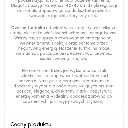
podkreślając naturalne pochodzenie kamienia.
Długość naszyjnika
wynosi 40-45 cm
dzięki regulacji
doskonale dopasowuje się do kształtu dekoltu,
tworząc elegancki, eteryczny efekt.
Czarny turmalin
od wieków ceniony jest nie tylko za
urodę, ale także właściwości ochronne i energetyczne.
Wierzy się, że sprzyja równowadze emocjonalnej,
wewnętrznemu spokoju oraz ochronie przed
negatywną energią. Noszenie turmalinu może
wzmacniać poczucie bezpieczeństwa, pewność
siebie i wewnętrzną siłę.
Elementy konstrukcyjne wykonano ze stali
szlachetnej, co zapewnia trwałość i komfort
noszenia. Naszyjnik z czarnym turmalinem to
doskonały wybór dla osób poszukujących biżuterii
łączącej elegancję, dyskretny blask i pozytywną
energię kamienia – idealny dodatek zarówno do
codziennych, jak i wyjątkowych stylizacji.
Cechy produktu