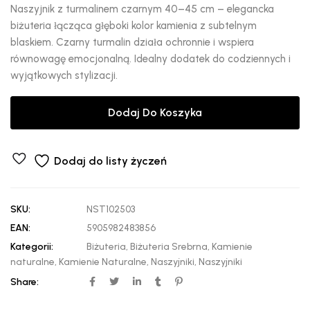
Naszyjnik z turmalinem czarnym 40–45 cm – elegancka
biżuteria łącząca głęboki kolor kamienia z subtelnym
blaskiem. Czarny turmalin działa ochronnie i wspiera
równowagę emocjonalną. Idealny dodatek do codziennych i
wyjątkowych stylizacji.
Dodaj Do Koszyka
Dodaj do listy życzeń
SKU:
NST102503
EAN:
5905982483856
Kategorii:
Biżuteria
,
Biżuteria Srebrna
,
Kamienie
naturalne
,
Kamienie Naturalne
,
Naszyjniki
,
Naszyjniki
Share: