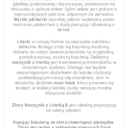
gładkiej, polerowanej i błyszczącej, zawieszona na
łańcuszku o splocie ankier. Splot ankier jest jednym z
najmocniejszych splotów, odpornym na zerwania.
Wyrób jubilerski
wysokiej jakości wykonany przez
mistrzów jubilerstwa z dużą precyzją i dbałością o
detale.
Literki
w swojej formie są niezwykle subtelne i
delikatne dlatego stały się biżuterią modową.
Kobiety na całym świecie pokochały tą oryginalną,
ponadczasową, osobistą biżuterię. Delikatny
naszyjnik z literką
jest kwintesencją minimalizmu w
szlachetnym wydaniu. Dlatego też będzie
niezastąpionym dodatkiem do każdej stylizacji
podkreślającym naszą siłę charakteru. Jest to
absolutny dodatek
must have,
który powinien się
znaleźć w kolekcji każdej osoby ceniącej modne,
klasyczne dodatki.
Złoty Naszyjnik z Literką B
jest idealną propozycją
na udany prezent.
Kupując biżuterię ze złota inwestujesz pieniądze.
Złoto jest jedną z najbezpieczniejszych form