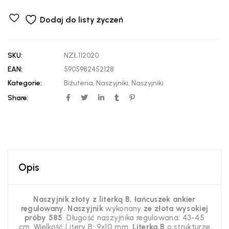
Dodaj do listy życzeń
SKU:
NZŁ112020
EAN:
5905982452128
Kategorie:
Biżuteria
,
Naszyjniki
,
Naszyjniki
Share:
Opis
Naszyjnik złoty z literką B, łańcuszek ankier
regulowany. Naszyjnik
wykonany
ze złota wysokiej
próby 585
. Długość naszyjnika regulowana: 43-45
cm. Wielkość Litery B: 9×10 mm.
Literka B
o strukturze