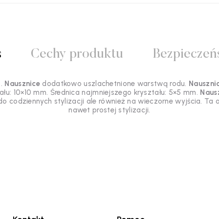
s
Cechy produktu
Bezpieczeń
5.
Nausznice
dodatkowo uszlachetnione warstwą rodu.
Nauszni
łu: 10×10 mm. Średnica najmniejszego kryształu: 5×5 mm.
Nausz
 do codziennych stylizacji ale również na wieczorne wyjścia. Ta
nawet prostej stylizacji.