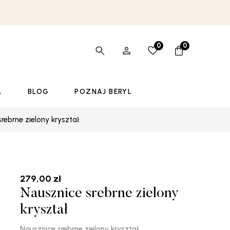
0
0
A
BLOG
POZNAJ BERYL
rebrne zielony kryształ
279,00
zł
Nausznice srebrne zielony
kryształ
Nausznice srebrne zielony kryształ