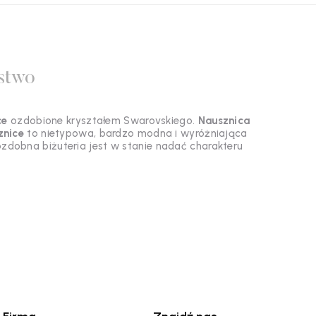
stwo
ce
ozdobione kryształem Swarovskiego.
Nausznica
nice
to nietypowa, bardzo modna i wyróżniająca
 ozdobna biżuteria jest w stanie nadać charakteru