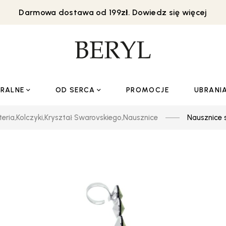
Darmowa dostawa od 199zł. Dowiedz się więcej
URALNE
OD SERCA
PROMOCJE
UBRANI
teria
,
Kolczyki
,
Kryształ Swarovskiego
,
Nausznice
Nausznice s