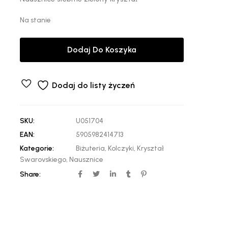
Na stanie
Dodaj Do Koszyka
Dodaj do listy życzeń
SKU:
U051704
EAN:
5905982414713
Kategorie:
Biżuteria
,
Kolczyki
,
Kryształ
Swarovskiego
,
Nausznice
Share: