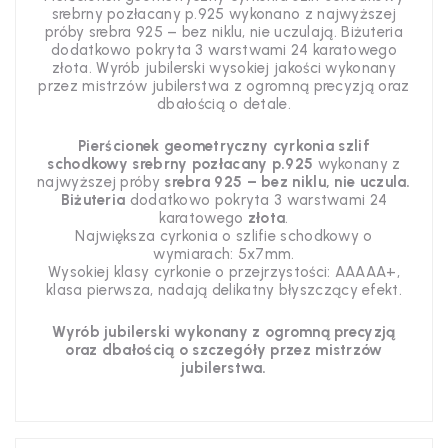
srebrny pozłacany p.925 wykonano z najwyższej
próby srebra 925 – bez niklu, nie uczulają. Biżuteria
dodatkowo pokryta 3 warstwami 24 karatowego
złota. Wyrób jubilerski wysokiej jakości wykonany
przez mistrzów jubilerstwa z ogromną precyzją oraz
dbałością o detale.
Pierścionek geometryczny cyrkonia szlif
schodkowy srebrny pozłacany p.925
wykonany z
najwyższej próby
srebra 925 – bez niklu, nie uczula.
Biżuteria
dodatkowo pokryta 3 warstwami 24
karatowego
złota
.
Największa cyrkonia o szlifie schodkowy o
wymiarach: 5x7mm
.
Wysokiej klasy
cyrkonie o przejrzystości: AAAAA+,
klasa pierwsza, nadają delikatny błyszczący efekt.
Wyrób jubilerski wykonany z ogromną precyzją
oraz dbałością o szczegóły
przez mistrzów
jubilerstwa.