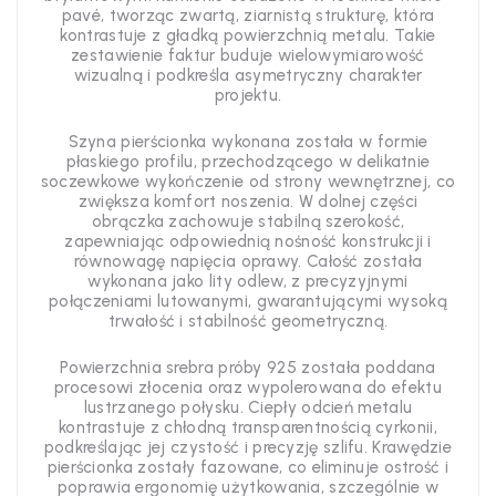
pavé, tworząc zwartą, ziarnistą strukturę, która
kontrastuje z gładką powierzchnią metalu. Takie
zestawienie faktur buduje wielowymiarowość
wizualną i podkreśla asymetryczny charakter
projektu.
Szyna pierścionka wykonana została w formie
płaskiego profilu, przechodzącego w delikatnie
soczewkowe wykończenie od strony wewnętrznej, co
zwiększa komfort noszenia. W dolnej części
obrączka zachowuje stabilną szerokość,
zapewniając odpowiednią nośność konstrukcji i
równowagę napięcia oprawy. Całość została
wykonana jako lity odlew, z precyzyjnymi
połączeniami lutowanymi, gwarantującymi wysoką
trwałość i stabilność geometryczną.
Powierzchnia srebra próby 925 została poddana
procesowi złocenia oraz wypolerowana do efektu
lustrzanego połysku. Ciepły odcień metalu
kontrastuje z chłodną transparentnością cyrkonii,
podkreślając jej czystość i precyzję szlifu. Krawędzie
pierścionka zostały fazowane, co eliminuje ostrość i
poprawia ergonomię użytkowania, szczególnie w