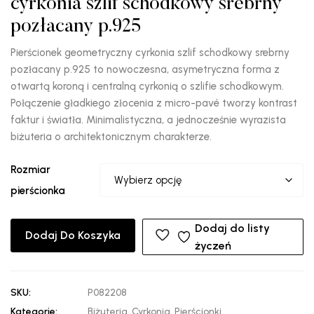
cyrkonia szlif schodkowy srebrny
pozłacany p.925
Pierścionek geometryczny cyrkonia szlif schodkowy srebrny
pozłacany p.925 to nowoczesna, asymetryczna forma z
otwartą koroną i centralną cyrkonią o szlifie schodkowym.
Połączenie gładkiego złocenia z micro-pavé tworzy kontrast
faktur i światła. Minimalistyczna, a jednocześnie wyrazista
biżuteria o architektonicznym charakterze.
Rozmiar
pierścionka
Dodaj do listy
Dodaj Do Koszyka
życzeń
SKU:
P082208
Kategorie:
Biżuteria
,
Cyrkonia
,
Pierścionki