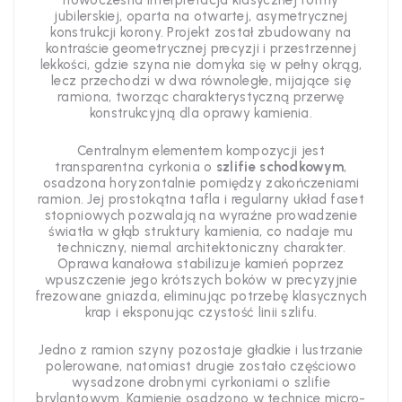
nowoczesna interpretacja klasycznej formy
jubilerskiej, oparta na otwartej, asymetrycznej
konstrukcji korony. Projekt został zbudowany na
kontraście geometrycznej precyzji i przestrzennej
lekkości, gdzie szyna nie domyka się w pełny okrąg,
lecz przechodzi w dwa równoległe, mijające się
ramiona, tworząc charakterystyczną przerwę
konstrukcyjną dla oprawy kamienia.
Centralnym elementem kompozycji jest
transparentna cyrkonia o
szlifie schodkowym
,
osadzona horyzontalnie pomiędzy zakończeniami
ramion. Jej prostokątna tafla i regularny układ faset
stopniowych pozwalają na wyraźne prowadzenie
światła w głąb struktury kamienia, co nadaje mu
techniczny, niemal architektoniczny charakter.
Oprawa kanałowa stabilizuje kamień poprzez
wpuszczenie jego krótszych boków w precyzyjnie
frezowane gniazda, eliminując potrzebę klasycznych
krap i eksponując czystość linii szlifu.
Jedno z ramion szyny pozostaje gładkie i lustrzanie
polerowane, natomiast drugie zostało częściowo
wysadzone drobnymi cyrkoniami o szlifie
brylantowym. Kamienie osadzono w technice micro-