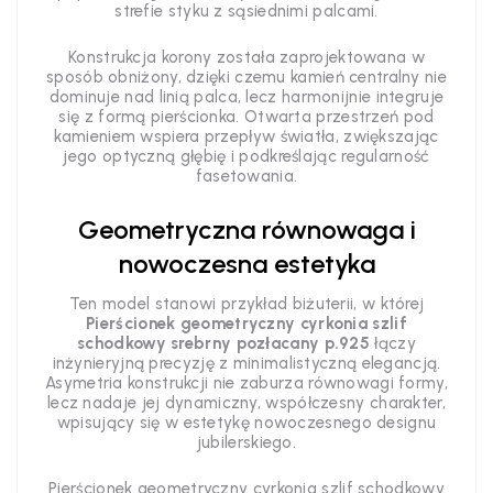
strefie styku z sąsiednimi palcami.
Konstrukcja korony została zaprojektowana w
sposób obniżony, dzięki czemu kamień centralny nie
dominuje nad linią palca, lecz harmonijnie integruje
się z formą pierścionka. Otwarta przestrzeń pod
kamieniem wspiera przepływ światła, zwiększając
jego optyczną głębię i podkreślając regularność
fasetowania.
Geometryczna równowaga i
nowoczesna estetyka
Ten model stanowi przykład biżuterii, w której
Pierścionek geometryczny cyrkonia szlif
schodkowy srebrny pozłacany p.925
łączy
inżynieryjną precyzję z minimalistyczną elegancją.
Asymetria konstrukcji nie zaburza równowagi formy,
lecz nadaje jej dynamiczny, współczesny charakter,
wpisujący się w estetykę nowoczesnego designu
jubilerskiego.
Pierścionek geometryczny cyrkonia szlif schodkowy