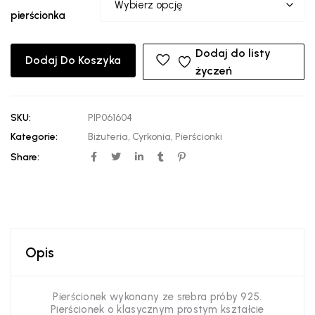
pierścionka
Dodaj do listy
Dodaj Do Koszyka
życzeń
SKU:
PIP061604
Kategorie:
Biżuteria
,
Cyrkonia
,
Pierścionki
Share:
Opis
Pierścionek wykonany ze srebra próby 925.
Pierścionek o klasycznym prostym kształcie