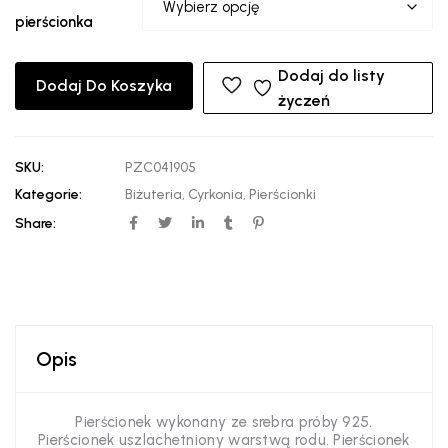
pierścionka
Dodaj do listy
Dodaj Do Koszyka
życzeń
SKU:
PZC041905
Kategorie:
Biżuteria
,
Cyrkonia
,
Pierścionki
Share:
Opis
Pierścionek wykonany ze srebra próby 925.
Pierścionek uszlachetniony warstwą rodu. Pierścionek