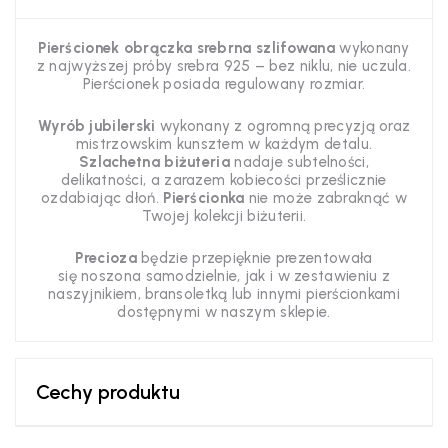
Pierścionek obrączka srebrna szlifowana
wykonany
z najwyższej próby srebra 925 – bez niklu, nie uczula.
Pierścionek posiada regulowany rozmiar.
Wyrób jubilerski
wykonany z ogromną precyzją oraz
mistrzowskim kunsztem w każdym detalu.
Szlachetna biżuteria
nadaje subtelności,
delikatności, a zarazem kobiecości prześlicznie
ozdabiając dłoń.
Pierścionka
nie może
zabraknąć w
Twojej kolekcji biżuterii.
Precioza
będzie przepięknie prezentowała
się noszona samodzielnie, jak i w zestawieniu z
naszyjnikiem, bransoletką lub innymi pierścionkami
dostępnymi w naszym sklepie.
Cechy produktu