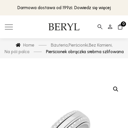
Darmowa dostawa od 199zł. Dowiedz się więcej
0
Home
Biżuteria
,
Pierścionki
,
Bez Kamieni
,
Na pół palca
Pierścionek obrączka srebrna szlifowana