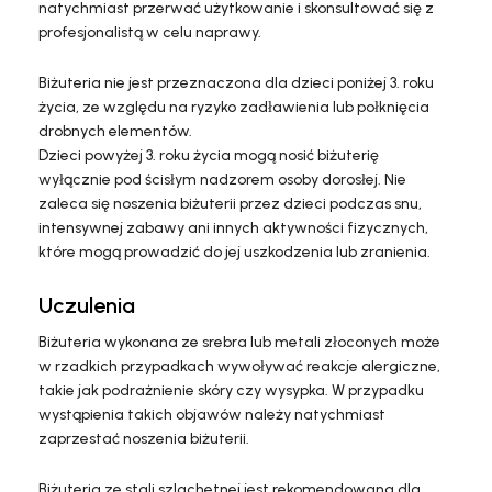
natychmiast przerwać użytkowanie i skonsultować się z
profesjonalistą w celu naprawy.
Biżuteria nie jest przeznaczona dla dzieci poniżej 3. roku
życia, ze względu na ryzyko zadławienia lub połknięcia
drobnych elementów.
Dzieci powyżej 3. roku życia mogą nosić biżuterię
wyłącznie pod ścisłym nadzorem osoby dorosłej. Nie
zaleca się noszenia biżuterii przez dzieci podczas snu,
intensywnej zabawy ani innych aktywności fizycznych,
które mogą prowadzić do jej uszkodzenia lub zranienia.
Uczulenia
Biżuteria wykonana ze srebra lub metali złoconych może
w rzadkich przypadkach wywoływać reakcje alergiczne,
takie jak podrażnienie skóry czy wysypka. W przypadku
wystąpienia takich objawów należy natychmiast
zaprzestać noszenia biżuterii.
Biżuteria ze stali szlachetnej jest rekomendowana dla