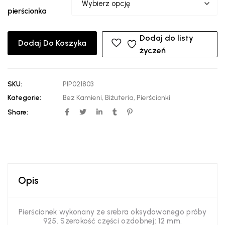
pierścionka
Dodaj do listy
Dodaj Do Koszyka
życzeń
SKU:
PIP021803
Kategorie:
Bez Kamieni
,
Biżuteria
,
Pierścionki
Share:
Opis
Pierścionek wykonany ze srebra oksydowanego próby
925. Szerokość części ozdobnej: 12 mm.