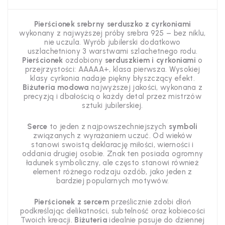
Pierścionek srebrny serduszko z cyrkoniami
wykonany z najwyższej próby srebra 925 – bez niklu,
nie uczula
.
Wyrób jubilerski dodatkowo
uszlachetniony 3 warstwami szlachetnego rodu.
Pierścionek
ozdobiony
serduszkiem i
cyrkoniami
o
przejrzystości: AAAAA+, klasa pierwsza. Wysokiej
klasy cyrkonia nadaje piękny błyszczący efekt.
Biżuteria modowa
najwyższej jakości, wykonana z
precyzją i dbałością o każdy detal przez mistrzów
sztuki jubilerskiej.
Serce
to jeden z najpowszechniejszych
symboli
związanych z wyrażaniem uczuć. Od wieków
stanowi swoistą deklarację miłości, wierności i
oddania drugiej osobie. Znak ten posiada ogromny
ładunek symboliczny, ale często stanowi również
element różnego rodzaju ozdób, jako jeden z
bardziej popularnych motywów.
Pierścionek
z sercem
prześlicznie zdobi dłoń
podkreślając delikatności, subtelność oraz
kobiecości
Twoich kreacji.
Biżuteria
idealnie pasuje do dziennej