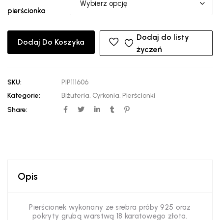
pierścionka
Dodaj do listy
Dodaj Do Koszyka
życzeń
SKU:
PIP111606
Kategorie:
Biżuteria
,
Cyrkonia
,
Pierścionki
Share:
Opis
Pierścionek wykonany ze srebra próby 925 oraz
pokryty grubą warstwą 18 karatowego złota.